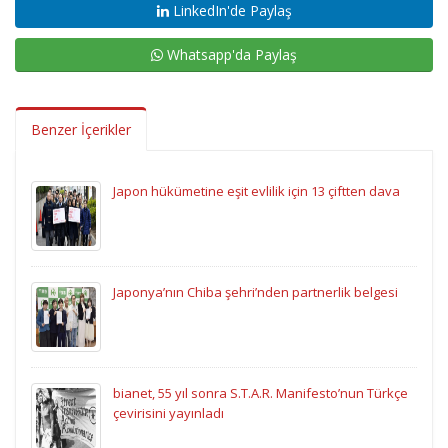
LinkedIn'de Paylaş
Whatsapp'da Paylaş
Benzer İçerikler
Japon hükümetine eşit evlilik için 13 çiftten dava
Japonya’nın Chiba şehri’nden partnerlik belgesi
bianet, 55 yıl sonra S.T.A.R. Manifesto’nun Türkçe
çevirisini yayınladı