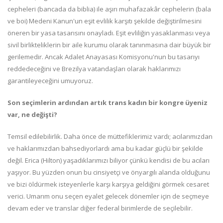
cepheleri (bancada da biblia) ile aşırı muhafazakâr cephelerin (bala
ve boi) Medeni Kanun'un eşit evlilik karşıtı şekilde değiştirilmesini
öneren bir yasa tasarısını onayladı. Eşit evliliğin yasaklanması veya
sivil birlikteliklerin bir aile kurumu olarak tanınmasına dair büyük bir
gerilemedir. Ancak Adalet Anayasası Komisyonu'nun bu tasarıyı
reddedeceğini ve Brezilya vatandaşları olarak haklarımızı
garantileyeceğini umuyoruz.
Son seçimlerin ardından artık trans kadın bir kongre üyeniz
var, ne değişti?
Temsil edilebilirlik. Daha önce de müttefiklerimiz vardı; acılarımızdan
ve haklarımızdan bahsediyorlardı ama bu kadar güçlü bir şekilde
değil. Erica (Hilton) yaşadıklarımızı biliyor çünkü kendisi de bu acıları
yaşıyor. Bu yüzden onun bu cinsiyetçi ve önyargılı alanda olduğunu
ve bizi öldürmek isteyenlerle karşı karşıya geldiğini görmek cesaret
verici. Umarım onu ​​seçen eyalet gelecek dönemler için de seçmeye
devam eder ve translar diğer federal birimlerde de seçilebilir.