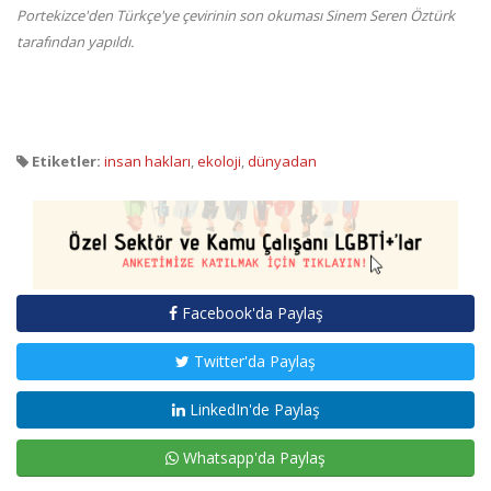
Portekizce'den Türkçe'ye çevirinin son okuması Sinem Seren Öztürk
tarafından yapıldı.
Etiketler:
insan hakları
,
ekoloji
,
dünyadan
Facebook'da Paylaş
Twitter'da Paylaş
LinkedIn'de Paylaş
Whatsapp'da Paylaş