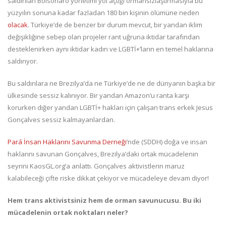
saldırılan Bolsonaro yönetimi yol açtığı ormansızlaştırmasıyla bu
yüzyılın sonuna kadar fazladan 180 bin kişinin ölümüne neden
olacak
. Türkiye’de de benzer bir durum mevcut, bir yandan iklim
değişikliğine sebep olan projeler rant uğruna iktidar tarafından
desteklenirken aynı iktidar kadın ve LGBTİ+’ların en temel haklarına
saldırıyor.
Bu saldırılara ne Brezilya’da ne Türkiye’de ne de dünyanın başka bir
ülkesinde sessiz kalınıyor. Bir yandan Amazon’u ranta karşı
korurken diğer yandan LGBTİ+ hakları için çalışan trans erkek Jesus
Gonçalves sessiz kalmayanlardan.
Pará İnsan Haklarını Savunma Derneği
’nde (SDDH) doğa ve insan
haklarını savunan Gonçalves, Brezilya’daki ortak mücadelenin
seyrini KaosGL.org’a anlattı. Gonçalves aktivistlerin maruz
kalabileceği çifte riske dikkat çekiyor ve mücadeleye devam diyor!
Hem trans aktivistsiniz hem de orman savunucusu. Bu iki
mücadelenin ortak noktaları neler?