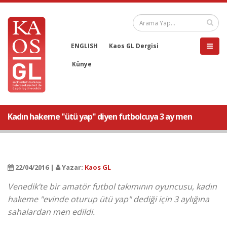
ENGLISH
Kaos GL Dergisi
Künye
Kadın hakeme "ütü yap" diyen futbolcuya 3 ay men
22/04/2016 |
Yazar:
Kaos GL
Venedik’te bir amatör futbol takımının oyuncusu, kadın
hakeme "evinde oturup ütü yap" dediği için 3 aylığına
sahalardan men edildi.