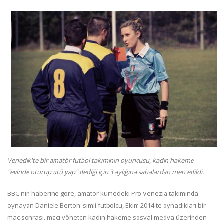
Venedik'te bir amatör futbol takımının oyuncusu, kadın hakeme
"evinde oturup ütü yap" dediği için 3 aylığına sahalardan men edildi.
BBC'nin haberine göre, amatör kümedeki Pro Venezia takımında
oynayan Daniele Berton isimli futbolcu, Ekim 2014'te oynadıkları bir
maç sonrası, maçı yöneten kadın hakeme sosyal medya üzerinden