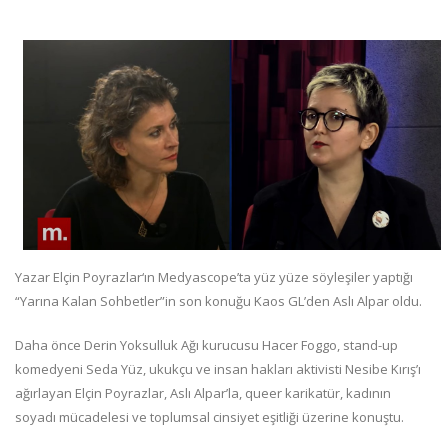
Yazar Elçin Poyrazlar‘ın Medyascope’ta yüz yüze söyleşiler yaptığı
“Yarına Kalan Sohbetler”in son konuğu Kaos GL’den Aslı Alpar oldu.
Daha önce Derin Yoksulluk Ağı kurucusu Hacer Foggo, stand-up
komedyeni Seda Yüz, ukukçu ve insan hakları aktivisti Nesibe Kırış’ı
ağırlayan Elçin Poyrazlar, Aslı Alpar’la, queer karikatür, kadının
soyadı mücadelesi ve toplumsal cinsiyet eşitliği üzerine konuştu.