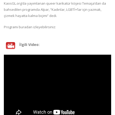
KaosGL.org’da yayımlanan queer karikatür köşesi Temaşa’dan da
bahsedilen programda Alpar, “Kadınlar, LGBTİ+’lar için yazmak,
çizmek hayatta kalma biçimi” dedi.
Programı buradan izleyebilirsiniz:
İlgili Video: