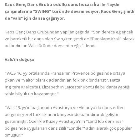
Kaos Genç Dans Grubu ödüllü dans hocası İra ile 4 aydır
çalışmalarına "SWING" türünde devam ediyor. Kaos Genç şimdi
de "vals" için dansa çağırıyor.
Kaos Genç Dans Grubundan yapılan çağrıda, "Son derece eğlenceli
ve hareketli bir dans olan Swing'ten şimdi de "Dansların Kralı" olarak
adlandırılan Vals türünde dans edeceğiz" dendi.
Vals'in doğuşu
"VALS 16. yy ortalarında Fransa'nın Provence bölgesinde ortaya
çıkan ve "Valto" olarak adlandırılan folklorik bir danstır. Hatta
İngiltere Kraliçe'si I. Elizabeth'in Leicester Kontu ile bu dansı yaptığı
tablo büyük ün kazanmıştır."
"Vals 19. yy'ın başlarında Avusturya ve Almanya'da dans edilen
bölgenin yerel farklılıklarını bünyesinde barındırarak gelişim
göstermiştir. Özellikle Kuzey Avusturya'nın "Land lob der Enss"
bölgesinde uygulanan dans sitili "Londler" adını alarak çok popüler
omuştur."