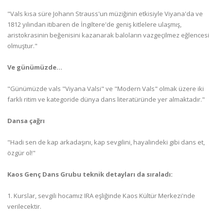
"Vals kısa süre Johann Strauss'un müziğinin etkisiyle Viyana'da ve
1812 yılından itibaren de İngiltere'de geniş kitlelere ulaşmış,
aristokrasinin beğenisini kazanarak baloların vazgeçilmez eğlencesi
olmuştur."
Ve günümüzde...
"Günümüzde vals "Viyana Valsi" ve "Modern Vals" olmak üzere iki
farklı ritim ve kategoride dünya dans literatüründe yer almaktadır."
Dansa çağrı
"Hadi sen de kap arkadaşını, kap sevgilini, hayalindeki gibi dans et,
özgür ol!"
Kaos Genç Dans Grubu teknik detayları da sıraladı:
1. Kurslar, sevgili hocamız IRA eşliğinde Kaos Kültür Merkezi'nde
verilecektir.