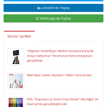
LinkedIn'de Paylaş
Whatsapp'da Paylaş
Benzer İçerikler
“Hepimiz Hedefteyiz: Nefret Yasasına Karşı Bir
Araya Geliyoruz” forumunun ikinci buluşması
gerçekleşti
Merhaba Canım, Nasılsın?: Melis Tuna Arslan
ERA, “Kapsayıcı İş Yerleri İnşa Etmek” etkinliğini 26
Haziran’da gerçekleştirecek