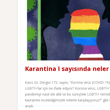
Karantina I sayısında neler
Kaos GL Dergisi 172. sayısı, “Korona virüs (COVID-19
LGBTİ+’lar için ne ifade ediyor? Korona virüs, LGBTİ+’l
pandemiyi nasıl ele aldı ve bu süreçteki LGBTİ+ temsi
kavramını incelediğimizde nelerle karşılaşıyoruz?” gibi 
aradı.