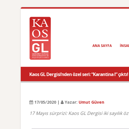
ANA SAYFA
INSA
Kaos GL Dergisi’nden özel seri: “Karantina I” çıktı!
17/05/2020 |
Yazar:
Umut Güven
17 Mayıs sürprizi: Kaos GL Dergisi iki sayılık öz