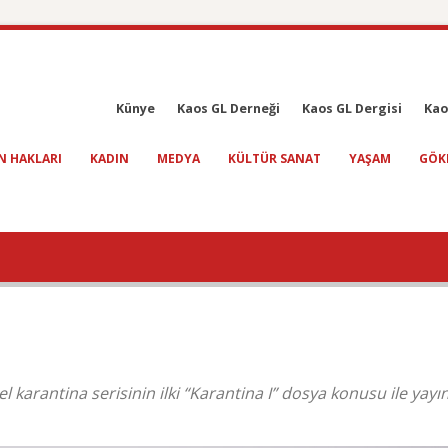
Künye
Kaos GL Derneği
Kaos GL Dergisi
Kao
N HAKLARI
KADIN
MEDYA
KÜLTÜR SANAT
YAŞAM
GÖK
el karantina serisinin ilki “Karantina I” dosya konusu ile yayı