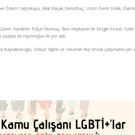
r ve Özlem Yalçınkaya, Hilal Başak Demirbaş, Üzüm Derin Solak, Dam
üner, Kardelen Fulya Okumuş, İlker Hepkaner ile Sezgin İnceel, Sude 
zıları ve röportajları ile yer aldı.
 Bayraktaroğlu, Gökçe Yiğitel ve Yasemin Nur imzalı çalışmanın yer a
k