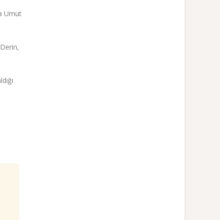
la Umut
Derin,
ldığı