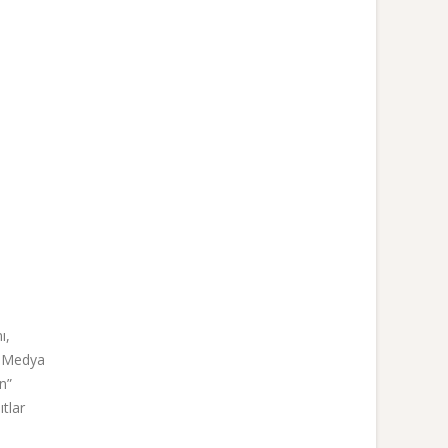
ı,
i? Medya
n”
ıtlar