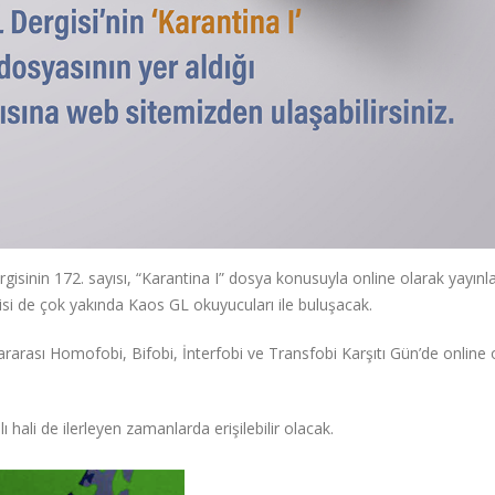
gisinin 172. sayısı, “Karantina I” dosya konusuyla online olarak yayınla
cisi de çok yakında Kaos GL okuyucuları ile buluşacak.
lararası Homofobi, Bifobi, İnterfobi ve Transfobi Karşıtı Gün’de onlin
 hali de ilerleyen zamanlarda erişilebilir olacak.