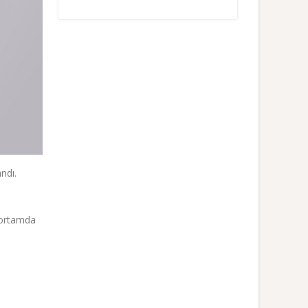
ndı.
e ortamda