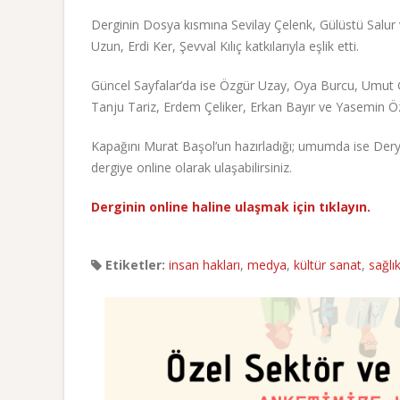
Derginin Dosya kısmına Sevilay Çelenk, Gülüstü Salu
Uzun, Erdi Ker, Şevval Kılıç katkılarıyla eşlik etti.
Güncel Sayfalar’da ise Özgür Uzay, Oya Burcu, Umut G
Tanju Tariz, Erdem Çeliker, Erkan Bayır ve Yasemin Öz ya
Kapağını Murat Başol’un hazırladığı; umumda ise Derya
dergiye online olarak ulaşabilirsiniz.
Derginin online haline ulaşmak için tıklayın.
Etiketler:
insan hakları
,
medya
,
kültür sanat
,
sağlı