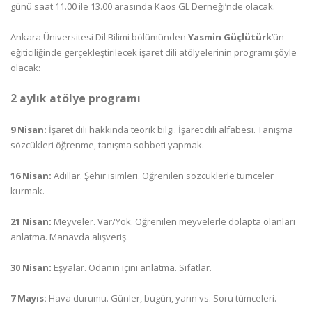
günü saat 11.00 ile 13.00 arasında Kaos GL Derneği’nde olacak.
Ankara Üniversitesi Dil Bilimi bölümünden
Yasmin Güçlütürk
’ün
eğiticiliğinde gerçekleştirilecek işaret dili atölyelerinin programı şöyle
olacak:
2 aylık atölye programı
9 Nisan:
İşaret dili hakkında teorik bilgi. İşaret dili alfabesi. Tanışma
sözcükleri öğrenme, tanışma sohbeti yapmak.
16 Nisan:
Adıllar. Şehir isimleri. Öğrenilen sözcüklerle tümceler
kurmak.
21 Nisan:
Meyveler. Var/Yok. Öğrenilen meyvelerle dolapta olanları
anlatma. Manavda alışveriş.
30 Nisan:
Eşyalar. Odanın içini anlatma. Sıfatlar.
7 Mayıs:
Hava durumu. Günler, bugün, yarın vs. Soru tümceleri.