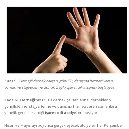
Kaos GL Derneği dernek çalışan, gönüllü, danışma hizmeti veren
uzman ve stajyerlerine dönük 2 aylık işaret dili atölyesi başlatıyor.
Kaos GL Derneği
’nin LGBTİ dernek çalışanlarına, derneklerin
gönüllülerine, stajyerlerine ve danışma hizmeti veren uzmanlara
yönelik gerçekleştirdiği
işaret dili atölyeleri
başlıyor.
Nisan ve Mayıs ayı boyunca gerçekleşecek atölyeler, her Perşembe