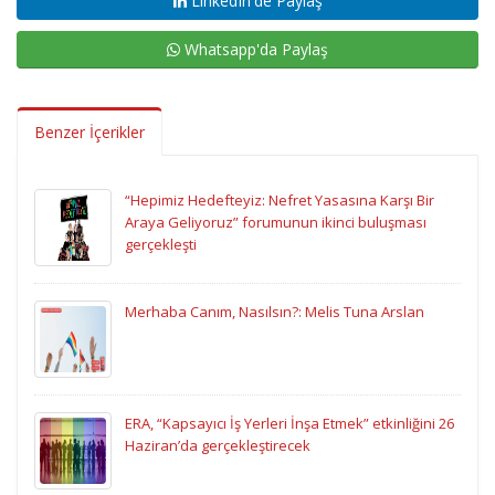
LinkedIn'de Paylaş
Whatsapp'da Paylaş
Benzer İçerikler
“Hepimiz Hedefteyiz: Nefret Yasasına Karşı Bir
Araya Geliyoruz” forumunun ikinci buluşması
gerçekleşti
Merhaba Canım, Nasılsın?: Melis Tuna Arslan
ERA, “Kapsayıcı İş Yerleri İnşa Etmek” etkinliğini 26
Haziran’da gerçekleştirecek