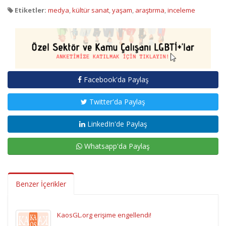
Etiketler:
medya
,
kültür sanat
,
yaşam
,
araştırma
,
inceleme
Facebook'da Paylaş
Twitter'da Paylaş
LinkedIn'de Paylaş
Whatsapp'da Paylaş
Benzer İçerikler
KaosGL.org erişime engellendi!