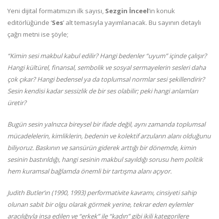
Yeni dijital formatımızın ilk sayısı,
Sezgin İnceel
’in konuk
editörlüğünde ‘
Ses
’ alt temasıyla yayımlanacak. Bu sayının detaylı
çağrı metni ise şöyle;
“Kimin sesi makbul kabul edilir? Hangi bedenler “uyum” içinde çalışır?
Hangi kültürel, finansal, sembolik ve sosyal sermayelerin sesleri daha
çok çıkar? Hangi bedensel ya da toplumsal normlar sesi şekillendirir?
Sesin kendisi kadar sessizlik de bir ses olabilir; peki hangi anlamları
üretir?
Bugün sesin yalnızca bireysel bir ifade değil, aynı zamanda toplumsal
mücadelelerin, kimliklerin, bedenin ve kolektif arzuların alanı olduğunu
biliyoruz. Baskının ve sansürün giderek arttığı bir dönemde, kimin
sesinin bastırıldığı, hangi sesinin makbul sayıldığı sorusu hem politik
hem kuramsal bağlamda önemli bir tartışma alanı açıyor.
Judith Butler’ın (1990, 1993) performativite kavramı, cinsiyeti sahip
olunan sabit bir olgu olarak görmek yerine, tekrar eden eylemler
aracılığıyla inşa edilen ve “erkek” ile “kadın” gibi ikili kategorilere