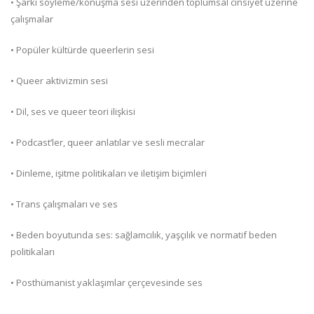
• Şarkı söyleme/konuşma sesi üzerinden toplumsal cinsiyet üzerine
çalışmalar
• Popüler kültürde queerlerin sesi
• Queer aktivizmin sesi
• Dil, ses ve queer teori ilişkisi
• Podcast’ler, queer anlatılar ve sesli mecralar
• Dinleme, işitme politikaları ve iletişim biçimleri
• Trans çalışmaları ve ses
• Beden boyutunda ses: sağlamcılık, yaşçılık ve normatif beden
politikaları
• Posthümanist yaklaşımlar çerçevesinde ses