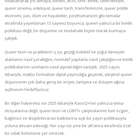
odaklanarak yol almaya, beden, arzu, sınır, emek, talim-terbiye,
queer sinema, edebiyat, queer tarih, transfeminizm, queer politik
ekonomi, yas, ölüm ve hayaletler, posthümanizm gibi temalar
etrafında yayımlanan 13 sayımız boyunca, queeri yalnızca bir kimlik
politikası değil, bir düşünme ve müdahale biçimi olarak kurmaya
çalıştık.
Queer teori ve pratiklerin iç içe geçtiği kolektif ve çoğul deneyim
alanlarını nasıl yarattığını, normatif yapılarla nasıl çatıştığını ve kimlik
politikalarının sınırlarını nasıl aşındırdığını tartıştık. 2025 sayısı
itibariyle, matbu formattan dijital yayıncılığa geçerek, eleştirel queer
düşüncenin çok daha geniş bir erişim, tartışma ve dolaşım ağına
açılmasını hedefliyoruz.
Bir diğer haberimiz ise 2025 itibariyle KaosQ+’nın yalnızca tema
dosyalarına değil, queer teori ve LGBTİ+ çalışmalarının tüm özgün,
bağımsız ve disiplinlerarası katkılarına açık bir yayın politikasıyla
yoluna devam edeceği. Her sayı ise yine bir alt tema etrafında özel
bir odak bölümüne yer verecek.