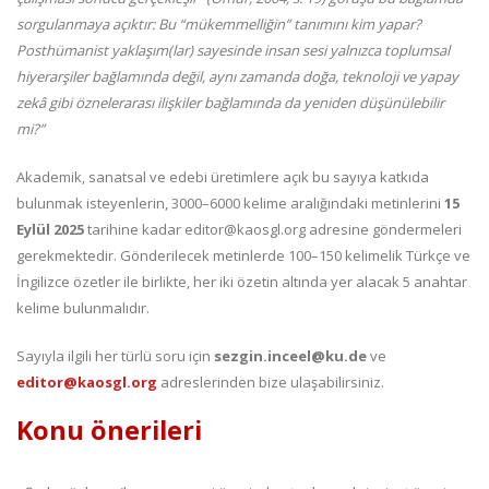
sorgulanmaya açıktır: Bu “mükemmelliğin” tanımını kim yapar?
Posthümanist yaklaşım(lar) sayesinde insan sesi yalnızca toplumsal
hiyerarşiler bağlamında değil, aynı zamanda doğa, teknoloji ve yapay
zekâ gibi öznelerarası ilişkiler bağlamında da yeniden düşünülebilir
mi?”
Akademik, sanatsal ve edebi üretimlere açık bu sayıya katkıda
bulunmak isteyenlerin, 3000–6000 kelime aralığındaki metinlerini
15
Eylül 2025
tarihine kadar editor@kaosgl.org adresine göndermeleri
gerekmektedir. Gönderilecek metinlerde 100–150 kelimelik Türkçe ve
İngilizce özetler ile birlikte, her iki özetin altında yer alacak 5 anahtar
kelime bulunmalıdır.
Sayıyla ilgili her türlü soru için
sezgin.inceel@ku.de
ve
editor@kaosgl.org
adreslerinden bize ulaşabilirsiniz.
Konu önerileri