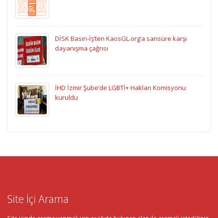
DİSK Basın-İş’ten KaosGL.org’a sansüre karşı
dayanışma çağrısı
İHD İzmir Şube’de LGBTİ+ Hakları Komisyonu
kuruldu
Site İçi Arama