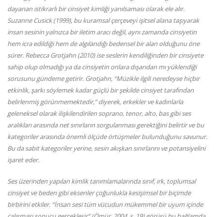
dayanan istikrarlı bir cinsiyet kimliği yanılsaması olarak ele alır.
Suzanne Cusick (1999), bu kuramsal çerçeveyi işitsel alana taşıyarak
insan sesinin yalnızca bir iletim aracı değil, aynı zamanda cinsiyetin
hem icra edildiği hem de algılandığı bedensel bir alan olduğunu öne
sürer. Rebecca Grotjahn (2010) ise seslerin kendiliğinden bir cinsiyete
sahip olup olmadığı ya da cinsiyetin onlara dışarıdan mı yüklendiği
sorusunu gündeme getirir. Grotjahn, “Müzikle ilgili neredeyse hiçbir
etkinlik, şarkı söylemek kadar güçlü bir şekilde cinsiyet tarafından
belirlenmiş görünmemektedir,” diyerek, erkekler ve kadınlarla
geleneksel olarak ilişkilendirilen soprano, tenor, alto, bas gibi ses
aralıkları arasında net sınırların sorgulanması gerektiğini belirtir ve bu
kategoriler arasında önemli ölçüde örtüşmeler bulunduğunu savunur.
Bu da sabit kategoriler yerine, sesin akışkan sınırlarını ve potansiyelini
işaret eder.
Ses üzerinden yapılan kimlik tanımlamalarında sınıf, ırk, toplumsal
cinsiyet ve beden gibi eksenler çoğunlukla kesişimsel bir biçimde
birbirini etkiler. “İnsan sesi tüm vücudun mükemmel bir uyum içinde
çalışması sonucu gerçekleşir” (Ömür, 2004, s. 19) görüşü bu bağlamda