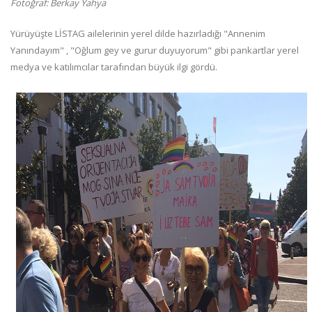
Fotoğraf: Berkay Yahya
Yürüyüşte LİSTAG ailelerinin yerel dilde hazırladığı "Annenim
Yanındayım" , "Oğlum gey ve gurur duyuyorum" gibi pankartlar yerel
medya ve katılımcılar tarafından büyük ilgi gördü.