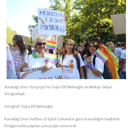
Karadağ Onur Yürüyüşü’nü Tulya Elif Bekisoğlu ve Berkay Yahya
fotoğrafladı.
Fotoğraf: Tulya Elif Bekisoğlu
Karadağ Onur Haftası 23 Eylül Cumartesi günü Karadağ’ın başkenti
Podgorica’da yapılan yürüyüşle sona erdi.