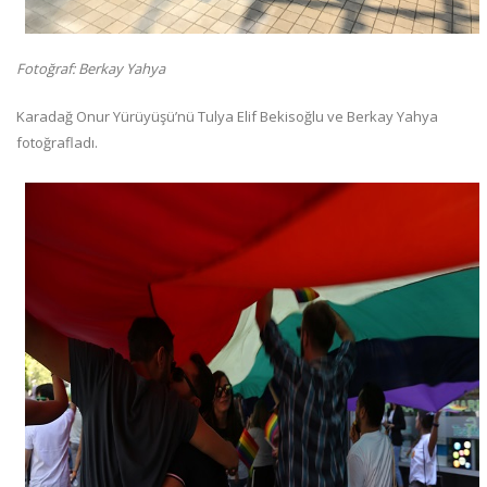
Fotoğraf: Berkay Yahya
Karadağ Onur Yürüyüşü’nü Tulya Elif Bekisoğlu ve Berkay Yahya
fotoğrafladı.