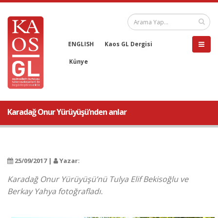
ENGLISH
Kaos GL Dergisi
Künye
Karadağ Onur Yürüyüşü’nden anlar
25/09/2017 |
Yazar:
Karadağ Onur Yürüyüşü’nü Tulya Elif Bekisoğlu ve
Berkay Yahya fotoğrafladı.