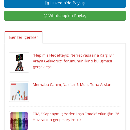
LinkedIn'de Paylaş
Whatsapp'da Paylaş
Benzer İçerikler
“Hepimiz Hedefteyiz: Nefret Yasasına Karşı Bir
Araya Geliyoruz” forumunun ikinci buluşması
gerçekleşti
Merhaba Canım, Nasılsın?: Melis Tuna Arslan
ERA, “Kapsayıcı İş Yerleri İnşa Etmek” etkinliğini 26
Haziran’da gerçekleştirecek