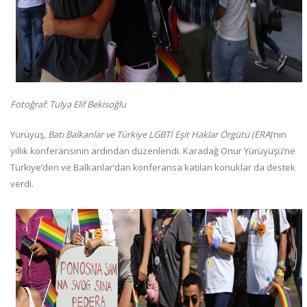
Fotoğraf: Tulya Elif Bekisoğlu
Yürüyüş,
Batı Balkanlar ve Türkiye LGBTİ Eşit Haklar Örgütü (ERA
)’nın
yıllık konferansının ardından düzenlendi. Karadağ Onur Yürüyüşü’ne
Türkiye’den ve Balkanlar’dan konferansa katılan konuklar da destek
verdi.