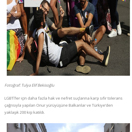
Fotoğraf: Tulya Elif Bekisoğlu
LGBTİ’ler için daha fazla hak ve nefret suçlarına karşı sıfır tolerans
çağrısıyla yapılan Onur yürüyüşüne Balkanlar ve Türkiye’den
yaklaşık 200 kişi katıldı.