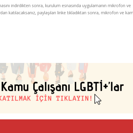
asını indirdikten sonra, kurulum esnasında uygulamanın mikrofon ve
dan katılacaksanız, paylaşılan linke tıkladıktan sonra, mikrofon ve ka