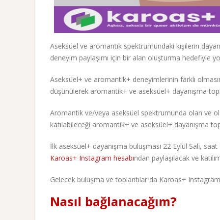
Aseksüel ve aromantik spektrumundaki kişilerin dayanış
deneyim paylaşımı için bir alan oluşturma hedefiyle y
Aseksüel+ ve aromantik+ deneyimlerinin farklı olmasında
düşünülerek aromantik+ ve aseksüel+ dayanışma toplan
Aromantik ve/veya aseksüel spektrumunda olan ve olabi
katılabileceği aromantik+ ve aseksüel+ dayanışma topl
İlk aseksüel+ dayanışma buluşması 22 Eylül Salı, saat
Karoas+ Instagram hesabı
ndan paylaşılacak ve katılım
Gelecek buluşma ve toplantılar da Karoas+ Instagra
Nasıl bağlanacağım?