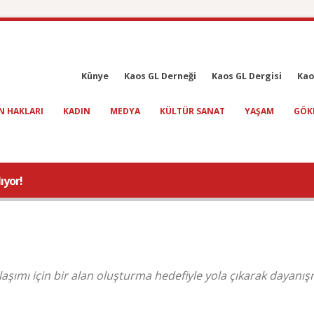
Künye
Kaos GL Derneği
Kaos GL Dergisi
Kao
N HAKLARI
KADIN
MEDYA
KÜLTÜR SANAT
YAŞAM
GÖK
ıyor!
aşımı için bir alan oluşturma hedefiyle yola çıkarak dayanı