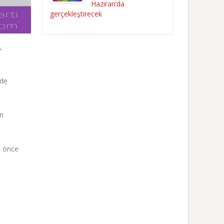
Haziran’da
gerçekleştirecek
,
 de
in
n önce