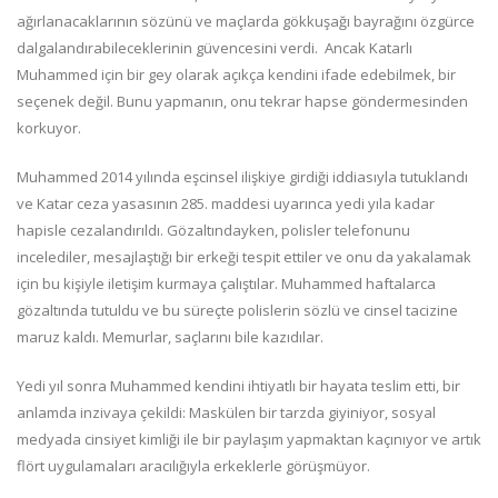
ağırlanacaklarının sözünü ve maçlarda gökkuşağı bayrağını özgürce
dalgalandırabileceklerinin güvencesini verdi. Ancak Katarlı
Muhammed için bir gey olarak açıkça kendini ifade edebilmek, bir
seçenek değil. Bunu yapmanın, onu tekrar hapse göndermesinden
korkuyor.
Muhammed 2014 yılında eşcinsel ilişkiye girdiği iddiasıyla tutuklandı
ve Katar ceza yasasının 285. maddesi uyarınca yedi yıla kadar
hapisle cezalandırıldı. Gözaltındayken, polisler telefonunu
incelediler, mesajlaştığı bir erkeği tespit ettiler ve onu da yakalamak
için bu kişiyle iletişim kurmaya çalıştılar. Muhammed haftalarca
gözaltında tutuldu ve bu süreçte polislerin sözlü ve cinsel tacizine
maruz kaldı. Memurlar, saçlarını bile kazıdılar.
Yedi yıl sonra Muhammed kendini ihtiyatlı bir hayata teslim etti, bir
anlamda inzivaya çekildi: Maskülen bir tarzda giyiniyor, sosyal
medyada cinsiyet kimliği ile bir paylaşım yapmaktan kaçınıyor ve artık
flört uygulamaları aracılığıyla erkeklerle görüşmüyor.