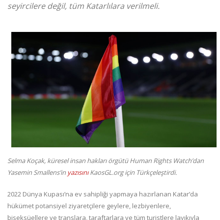
seyircilere değil, tüm Katarlılara verilmeli.
Selma Koçak, küresel insan hakları örgütü Human Rights Watch’dan
Yasemin Smallens’in
yazısını
KaosGL.org için Türkçeleştirdi.
2022 Dünya Kupası’na ev sahipliği yapmaya hazırlanan Katar’da
hükümet potansiyel ziyaretçilere geylere, lezbiyenlere,
biseksüellere ve translara, taraftarlara ve tüm turistlere layıkıyla