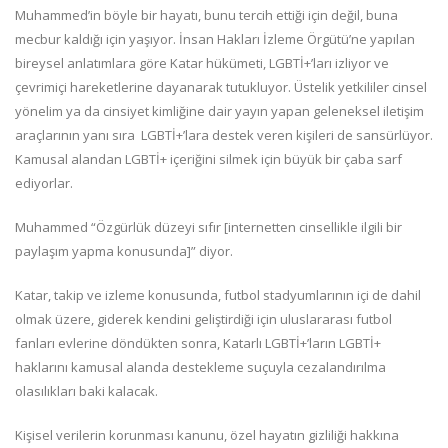
Muhammed’in böyle bir hayatı, bunu tercih ettiği için değil, buna
mecbur kaldığı için yaşıyor. İnsan Hakları İzleme Örgütü’ne yapılan
bireysel anlatımlara göre Katar hükümeti, LGBTİ+’ları izliyor ve
çevrimiçi hareketlerine dayanarak tutukluyor. Üstelik yetkililer cinsel
yönelim ya da cinsiyet kimliğine dair yayın yapan geleneksel iletişim
araçlarının yanı sıra LGBTİ+’lara destek veren kişileri de sansürlüyor.
Kamusal alandan LGBTİ+ içeriğini silmek için büyük bir çaba sarf
ediyorlar.
Muhammed “Özgürlük düzeyi sıfır [internetten cinsellikle ilgili bir
paylaşım yapma konusunda]” diyor.
Katar, takip ve izleme konusunda, futbol stadyumlarının içi de dahil
olmak üzere, giderek kendini geliştirdiği için uluslararası futbol
fanları evlerine döndükten sonra, Katarlı LGBTİ+’ların LGBTİ+
haklarını kamusal alanda destekleme suçuyla cezalandırılma
olasılıkları baki kalacak.
Kişisel verilerin korunması kanunu, özel hayatın gizliliği hakkına