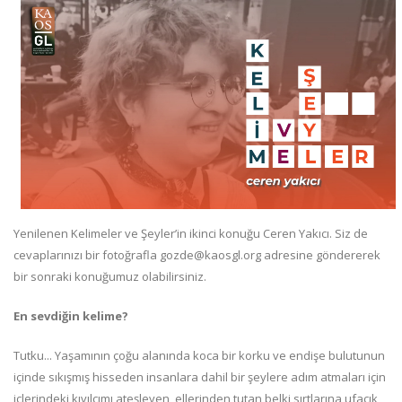
Yenilenen Kelimeler ve Şeyler’in ikinci konuğu Ceren Yakıcı. Siz de
cevaplarınızı bir fotoğrafla gozde@kaosgl.org adresine göndererek
bir sonraki konuğumuz olabilirsiniz.
En sevdiğin kelime?
Tutku... Yaşamının çoğu alanında koca bir korku ve endişe bulutunun
içinde sıkışmış hisseden insanlara dahil bir şeylere adım atmaları için
içlerindeki kıvılcımı ateşleyen, ellerinden tutan belki sırtlarına ufacık