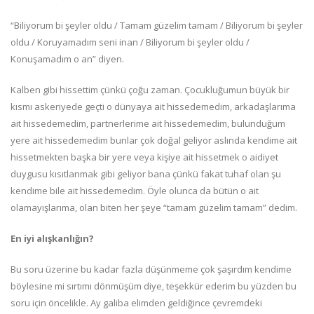
“Biliyorum bi şeyler oldu / Tamam güzelim tamam / Biliyorum bi şeyler
oldu / Koruyamadım seni inan / Biliyorum bi şeyler oldu /
Konuşamadım o an” diyen.
Kalben gibi hissettim çünkü çoğu zaman. Çocukluğumun büyük bir
kısmı askeriyede geçti o dünyaya ait hissedemedim, arkadaşlarıma
ait hissedemedim, partnerlerime ait hissedemedim, bulunduğum
yere ait hissedemedim bunlar çok doğal geliyor aslında kendime ait
hissetmekten başka bir yere veya kişiye ait hissetmek o aidiyet
duygusu kısıtlanmak gibi geliyor bana çünkü fakat tuhaf olan şu
kendime bile ait hissedemedim. Öyle olunca da bütün o ait
olamayışlarıma, olan biten her şeye “tamam güzelim tamam” dedim.
En iyi alışkanlığın?
Bu soru üzerine bu kadar fazla düşünmeme çok şaşırdım kendime
böylesine mi sırtımı dönmüşüm diye, teşekkür ederim bu yüzden bu
soru için öncelikle. Ay galiba elimden geldiğince çevremdeki