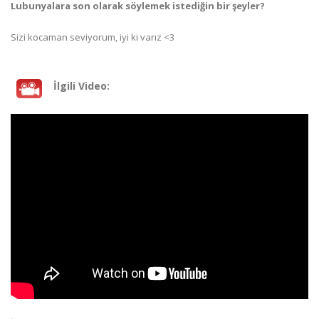
Lubunyalara son olarak söylemek istediğin bir şeyler?
Sizi kocaman seviyorum, iyi ki varız <3
İlgili Video: