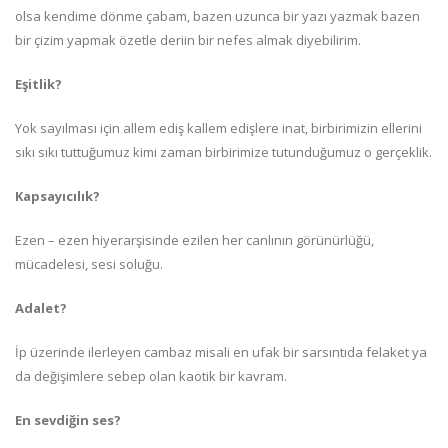
olsa kendime dönme çabam, bazen uzunca bir yazı yazmak bazen
bir çizim yapmak özetle deriin bir nefes almak diyebilirim.
Eşitlik?
Yok sayılması için allem ediş kallem edişlere inat, birbirimizin ellerini
sıkı sıkı tuttuğumuz kimi zaman birbirimize tutunduğumuz o gerçeklik.
Kapsayıcılık?
Ezen – ezen hiyerarşisinde ezilen her canlının görünürlüğü,
mücadelesi, sesi soluğu.
Adalet?
İp üzerinde ilerleyen cambaz misali en ufak bir sarsıntıda felaket ya
da değişimlere sebep olan kaotik bir kavram.
En sevdiğin ses?