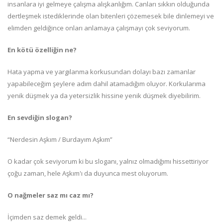
insanlara iyi gelmeye çalışma alışkanlığım. Canları sıkkın olduğunda
dertleşmek istediklerinde olan bitenleri çözemesek bile dinlemeyi ve
elimden geldiğince onları anlamaya çalışmayı çok seviyorum.
En kötü özelliğin ne?
Hata yapma ve yargılanma korkusundan dolayı bazı zamanlar
yapabileceğim şeylere adım dahil atamadığım oluyor. Korkularıma
yenik düşmek ya da yetersizlik hissine yenik düşmek diyebilirim.
En sevdiğin slogan?
“Nerdesin Aşkım / Burdayım Aşkım”
O kadar çok seviyorum ki bu sloganı, yalnız olmadığımı hissettiriyor
çoğu zaman, hele Aşkım'ı da duyunca mest oluyorum.
O nağmeler saz mı caz mı?
İçimden saz demek geldi...