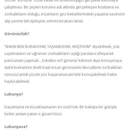
Sözde “koruma” özde baskı ve sindirilmişliğin gerçeklik kılınmaya
çalışılması. Bir şeyleri koruma adı altında gerçekleşen kısıtlama ve
zorbalıkların olduğu, insanların göz bebeklerindeki yaşama sevincini
alıp yerine tek-tipleşme zehrini bırakan lanet.
Görünürlük?
“BAKIN BEN BURADAYIM, YAŞAMDAYIM, AKIŞTAYIM” diyebilmek, yok
sayılmaların ve uğranan zorbalıkların açtığı yaralara üfleyerek
pansuman yapmak... Eskiden sırf görünür kılınırım diye konuşmaya
dahil korkarken (belli başlı insan görünümlü deccallerin zorbalıkları
sonucu) şimdi yüzde yüz başaramasam bile konuşabilmek hatta
haykırabilmek.
Lubunya?
Dayanışma ve kucaklaşmanın en özel hali. Bir bakışta bir gülüşte
binbir anlam yatan o güven hissi.
Lubunyaca?