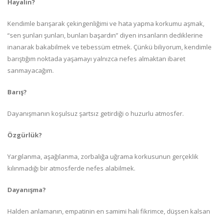
Hayalin?
Kendimle barışarak çekingenliğimi ve hata yapma korkumu aşmak,
“sen şunları şunları, bunları başardın” diyen insanların dediklerine
inanarak bakabilmek ve tebessüm etmek. Çünkü biliyorum, kendimle
barıştığım noktada yaşamayı yalnızca nefes almaktan ibaret
sanmayacağım.
Barış?
Dayanışmanın koşulsuz şartsız getirdiği o huzurlu atmosfer.
Özgürlük?
Yargılanma, aşağılanma, zorbalığa uğrama korkusunun gerçeklik
kılınmadığı bir atmosferde nefes alabilmek.
Dayanışma?
Halden anlamanın, empatinin en samimi hali fikrimce, düşsen kalsan