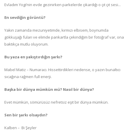
Evladım Yogi’nin evde gezinirken parkelerde çıkardığı o çıt çıt sesi...
En sevdiğin görüntü?
Yakın zamanda mezuniyetimde, kırmızı elbisem, boynumda
gökkuşağı fuları ve elimde pankartla çekindiğim bir fotoğraf var, ona
baktıkça mutlu oluyorum.
Bu yaza en yakıştırdığın şarkı?
Mabel Matiz – Numaracı. Hissettirdikleri nedense, o yazın bunaltıcı
sıcağına rağmen full enerji.
Başka bir dünya mümkün mü? Nasıl bir dünya?
Evet mümkün, sömürüsüz nefretsiz eşit bir dünya mümkün.
Sen bir şarkı olsaydın?
Kalben – Bi Şeyler