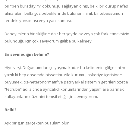
bir “ben buradayım” dokunuşu sağlayan o his, belki bir durup nefes
alma alanı belki göz bebeklerinde bulunan minik bir tebessümün
tendeki yansıması veya yanılsaması...
Deneyimlerin biricikliğine dair her şeyde az veya çok fark etmeksizin
bulunduğu için çok seviyorum galiba bu kelimeyi.
En sevmediğin kelime?
Hiyerarşi. Doğumumdan şu yaşıma kadar bu kelimenin gölgesini ne
yazık ki hep ensemde hissettim. Aile kurumu, askeriye içerisinde
büyümek, cis-heteronormatif ve patriyarkal sistemin getirileri özetle
“tecrübe” adı altında ayrıcalıklı konumlarından yaşamlara parmak
sallayanların düzenini temsil ettiği için sevmiyorum.
Belki?
Aşk bir gün gerçekten pusulam olur.