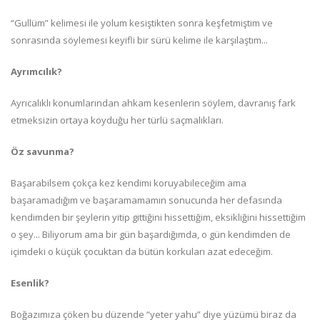
“Gullüm” kelimesi ile yolum kesiştikten sonra keşfetmiştim ve
sonrasında söylemesi keyifli bir sürü kelime ile karşılaştım...
Ayrımcılık?
Ayrıcalıklı konumlarından ahkam kesenlerin söylem, davranış fark
etmeksizin ortaya koyduğu her türlü saçmalıkları.
Öz savunma?
Başarabilsem çokça kez kendimi koruyabileceğim ama
başaramadığım ve başaramamamın sonucunda her defasında
kendimden bir şeylerin yitip gittiğini hissettiğim, eksikliğini hissettiğim
o şey... Biliyorum ama bir gün başardığımda, o gün kendimden de
içimdeki o küçük çocuktan da bütün korkuları azat edeceğim.
Esenlik?
Boğazımıza çöken bu düzende “yeter yahu” diye yüzümü biraz da