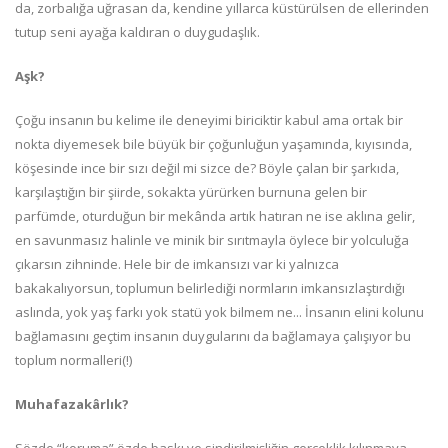
da, zorbalığa uğrasan da, kendine yıllarca küstürülsen de ellerinden
tutup seni ayağa kaldıran o duygudaşlık.
Aşk?
Çoğu insanın bu kelime ile deneyimi biriciktir kabul ama ortak bir
nokta diyemesek bile büyük bir çoğunluğun yaşamında, kıyısında,
köşesinde ince bir sızı değil mi sizce de? Böyle çalan bir şarkıda,
karşılaştığın bir şiirde, sokakta yürürken burnuna gelen bir
parfümde, oturduğun bir mekânda artık hatıran ne ise aklına gelir,
en savunmasız halinle ve minik bir sırıtmayla öylece bir yolculuğa
çıkarsın zihninde. Hele bir de imkansızı var ki yalnızca
bakakalıyorsun, toplumun belirlediği normların imkansızlaştırdığı
aslında, yok yaş farkı yok statü yok bilmem ne... İnsanın elini kolunu
bağlamasını geçtim insanın duygularını da bağlamaya çalışıyor bu
toplum normalleri(!)
Muhafazakârlık?