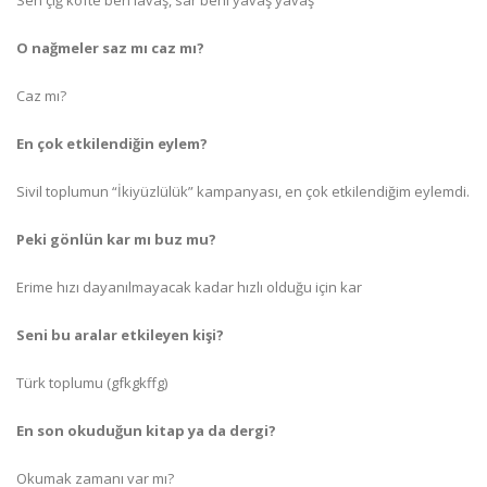
Sen çiğ köfte ben lavaş, sar beni yavaş yavaş
O nağmeler saz mı caz mı?
Caz mı?
En çok etkilendiğin eylem?
Sivil toplumun “İkiyüzlülük” kampanyası, en çok etkilendiğim eylemdi.
Peki gönlün kar mı buz mu?
Erime hızı dayanılmayacak kadar hızlı olduğu için kar
Seni bu aralar etkileyen kişi?
Türk toplumu (gfkgkffg)
En son okuduğun kitap ya da dergi?
Okumak zamanı var mı?