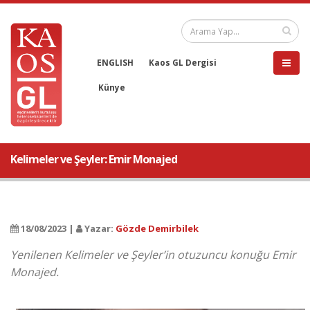
ENGLISH
Kaos GL Dergisi
Künye
Kelimeler ve Şeyler: Emir Monajed
18/08/2023 |
Yazar:
Gözde Demirbilek
Yenilenen Kelimeler ve Şeyler’in otuzuncu konuğu Emir
Monajed.