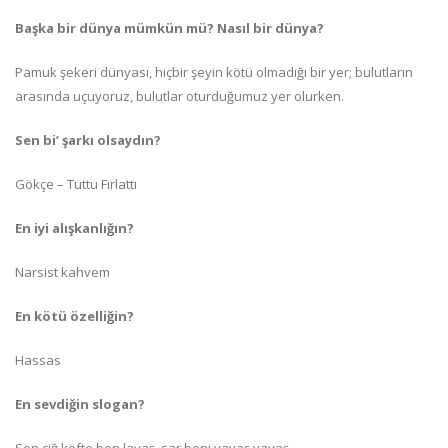
Başka bir dünya mümkün mü? Nasıl bir dünya?
Pamuk şekeri dünyası, hiçbir şeyin kötü olmadığı bir yer; bulutların
arasında uçuyoruz, bulutlar oturduğumuz yer olurken.
Sen bi’ şarkı olsaydın?
Gökçe – Tuttu Fırlattı
En iyi alışkanlığın?
Narsist kahvem
En kötü özelliğin?
Hassas
En sevdiğin slogan?