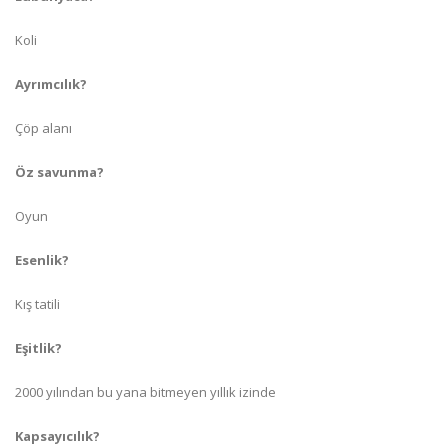
Koli
Ayrımcılık?
Çöp alanı
Öz savunma?
Oyun
Esenlik?
Kış tatili
Eşitlik?
2000 yılından bu yana bitmeyen yıllık izinde
Kapsayıcılık?