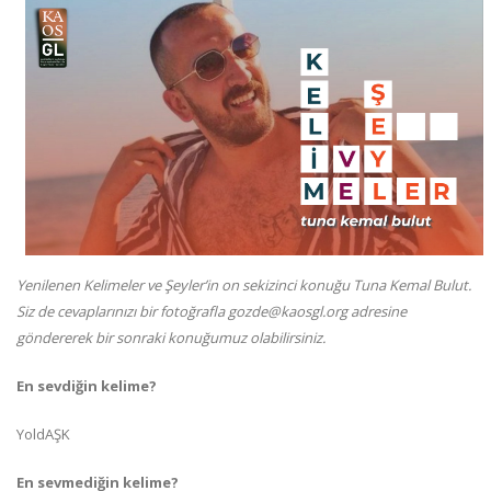
Yenilenen Kelimeler ve Şeyler’in on sekizinci konuğu Tuna Kemal Bulut.
Siz de cevaplarınızı bir fotoğrafla gozde@kaosgl.org adresine
göndererek bir sonraki konuğumuz olabilirsiniz.
En sevdiğin kelime?
YoldAŞK
En sevmediğin kelime?