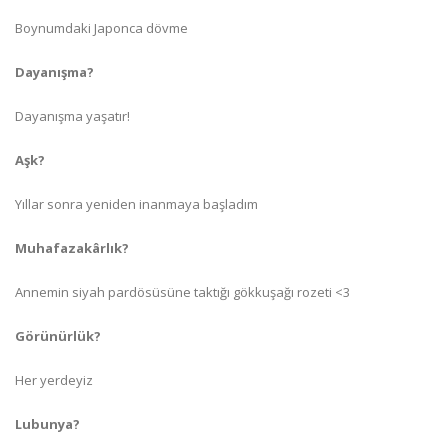
Boynumdaki Japonca dövme
Dayanışma?
Dayanışma yaşatır!
Aşk?
Yıllar sonra yeniden inanmaya başladım
Muhafazakârlık?
Annemin siyah pardösüsüne taktığı gökkuşağı rozeti <3
Görünürlük?
Her yerdeyiz
Lubunya?