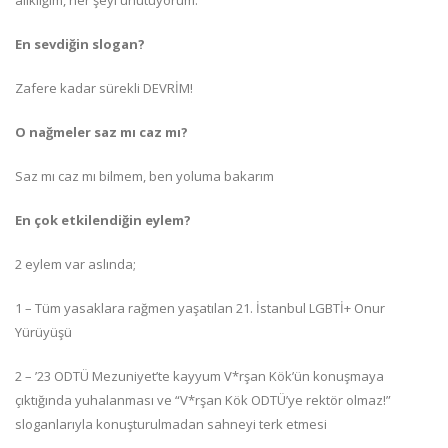
alıklığım, her şeyi unutuyorum.
En sevdiğin slogan?
Zafere kadar sürekli DEVRİM!
O nağmeler saz mı caz mı?
Saz mı caz mı bilmem, ben yoluma bakarım
En çok etkilendiğin eylem?
2 eylem var aslında;
1 – Tüm yasaklara rağmen yaşatılan 21. İstanbul LGBTİ+ Onur
Yürüyüşü
2 – ’23 ODTÜ Mezuniyet’te kayyum V*rşan Kök’ün konuşmaya
çıktığında yuhalanması ve “V*rşan Kök ODTÜ’ye rektör olmaz!”
sloganlarıyla konuşturulmadan sahneyi terk etmesi