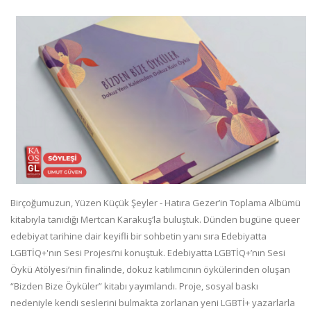
Birçoğumuzun, Yüzen Küçük Şeyler - Hatıra Gezer’in Toplama Albümü
kitabıyla tanıdığı Mertcan Karakuş’la buluştuk. Dünden bugüne queer
edebiyat tarihine dair keyifli bir sohbetin yanı sıra Edebiyatta
LGBTİQ+'nın Sesi Projesi’ni konuştuk. Edebiyatta LGBTİQ+’nın Sesi
Öykü Atölyesi’nin finalinde, dokuz katılımcının öykülerinden oluşan
“Bizden Bize Öyküler” kitabı yayımlandı. Proje, sosyal baskı
nedeniyle kendi seslerini bulmakta zorlanan yeni LGBTİ+ yazarlarla