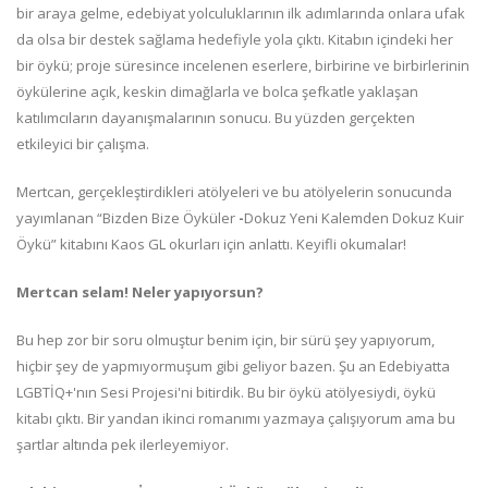
bir araya gelme, edebiyat yolculuklarının ilk adımlarında onlara ufak
da olsa bir destek sağlama hedefiyle yola çıktı. Kitabın içindeki her
bir öykü; proje süresince incelenen eserlere, birbirine ve birbirlerinin
öykülerine açık, keskin dimağlarla ve bolca şefkatle yaklaşan
katılımcıların dayanışmalarının sonucu. Bu yüzden gerçekten
etkileyici bir çalışma.
Mertcan, gerçekleştirdikleri atölyeleri ve bu atölyelerin sonucunda
yayımlanan “Bizden Bize Öyküler
-
Dokuz Yeni Kalemden Dokuz Kuir
Öykü” kitabını Kaos GL okurları için anlattı. Keyifli okumalar!
Mertcan selam! Neler yapıyorsun?
Bu hep zor bir soru olmuştur benim için, bir sürü şey yapıyorum,
hiçbir şey de yapmıyormuşum gibi geliyor bazen. Şu an Edebiyatta
LGBTİQ+'nın Sesi Projesi'ni bitirdik. Bu bir öykü atölyesiydi, öykü
kitabı çıktı. Bir yandan ikinci romanımı yazmaya çalışıyorum ama bu
şartlar altında pek ilerleyemiyor.