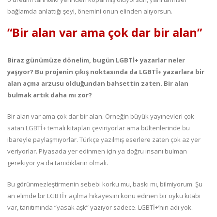
bağlamda anlattığı şeyi, önemini onun elinden alıyorsun.
“Bir alan var ama çok dar bir alan”
Biraz günümüze dönelim, bugün LGBTİ+ yazarlar neler
yaşıyor? Bu projenin çıkış noktasında da LGBTİ+ yazarlara bir
alan açma arzusu olduğundan bahsettin zaten. Bir alan
bulmak artık daha mı zor?
Bir alan var ama çok dar bir alan. Örneğin büyük yayınevleri çok
satan LGBTİ+ temalı kitapları çeviriyorlar ama bültenlerinde bu
ibareyle paylaşmıyorlar. Türkçe yazılmış eserlere zaten çok az yer
veriyorlar. Piyasada yer edinmen için ya doğru insanı bulman
gerekiyor ya da tanıdıkların olmalı.
Bu görünmezleştirmenin sebebi korku mu, baskı mı, bilmiyorum. Şu
an elimde bir LGBTİ+ açılma hikayesini konu edinen bir öykü kitabı
var, tanıtımında “yasak aşk” yazıyor sadece. LGBTİ+’nın adı yok.