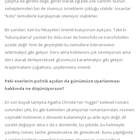
çalışma da gerekli değil, genel olarak ilgi pek yok sanırım. Bunun
sebeplerinden biri de olumsuz örneklerin çokluğu olabilir. İnsanlar
“kötü” temsillerle karşılaşmak istemiyor olabilirler.
Bir yandan, tüm bu hikayeleri önemli buluyorum açıkçası. Tabii ki
‘‘lubunyalarca’’ yazılan bir dolu eser de homofobi ve transfobiden
azade değil. Yine de geçmişteki bu temsillere toleransımızı
arttırmalıyız gibi geliyor. Ders alma kelimesini çok sevmiyorum ama
ders alarak ilerleyeceksek gözümüzü karartmalıyız gibi geliyor.
Araştırmaların çoğalması, çeşitlenmesi önemli.
Peki eserlerin politik açıdan da günümüze uyarlanması
hakkında ne düşünüyorsun?
En son büyük tartışma Agatha Christie'nin “nigger” kelimeli romanı
üstünden çıktı, bu gibi kelimeleri çıkartıyorlar romanlarından, resmen
saçmalık! Kelimenin o dönemki kullanımıyla şu anki aynı değil, dil
sürekli değişiyor ama o da o dönemde, bu şekilde, bu kelimeyle
yazılmış roman, tarihe gömülecekse de gömülecek. Bunu yaptığında
o üretimi tarihteki yerinden koparmış oluyorsun, yani tarihsel