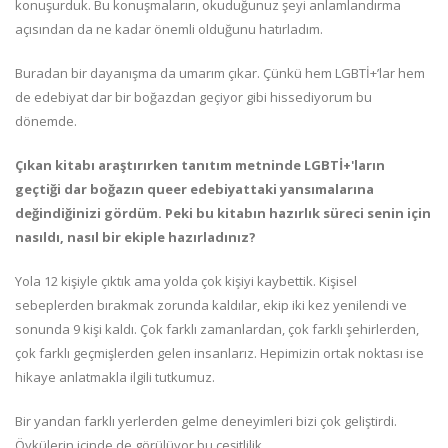
konuşurduk. Bu konuşmaların, okuduğunuz şeyi anlamlandırma
açısından da ne kadar önemli olduğunu hatırladım.
Buradan bir dayanışma da umarım çıkar. Çünkü hem LGBTİ+’lar hem
de edebiyat dar bir boğazdan geçiyor gibi hissediyorum bu
dönemde.
Çıkan kitabı araştırırken tanıtım metninde LGBTİ+'ların
geçtiği dar boğazın queer edebiyattaki yansımalarına
değindiğinizi gördüm. Peki bu kitabın hazırlık süreci senin için
nasıldı, nasıl bir ekiple hazırladınız?
Yola 12 kişiyle çıktık ama yolda çok kişiyi kaybettik. Kişisel
sebeplerden bırakmak zorunda kaldılar, ekip iki kez yenilendi ve
sonunda 9 kişi kaldı. Çok farklı zamanlardan, çok farklı şehirlerden,
çok farklı geçmişlerden gelen insanlarız. Hepimizin ortak noktası ise
hikaye anlatmakla ilgili tutkumuz.
Bir yandan farklı yerlerden gelme deneyimleri bizi çok geliştirdi.
Öykülerin içinde de görülüyor bu çeşitlilik.