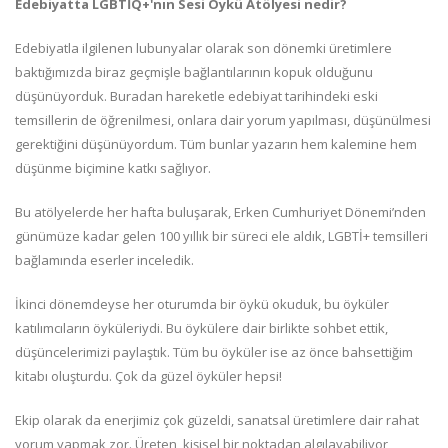
Edebiyatta LGBTİQ+'nın Sesi Öykü Atölyesi nedir?
Edebiyatla ilgilenen lubunyalar olarak son dönemki üretimlere
baktığımızda biraz geçmişle bağlantılarının kopuk olduğunu
düşünüyorduk. Buradan hareketle edebiyat tarihindeki eski
temsillerin de öğrenilmesi, onlara dair yorum yapılması, düşünülmesi
gerektiğini düşünüyordum. Tüm bunlar yazarın hem kalemine hem
düşünme biçimine katkı sağlıyor.
Bu atölyelerde her hafta buluşarak, Erken Cumhuriyet Dönemi’nden
günümüze kadar gelen 100 yıllık bir süreci ele aldık, LGBTİ+ temsilleri
bağlamında eserler inceledik.
İkinci dönemdeyse her oturumda bir öykü okuduk, bu öyküler
katılımcıların öyküleriydi. Bu öykülere dair birlikte sohbet ettik,
düşüncelerimizi paylaştık. Tüm bu öyküler ise az önce bahsettiğim
kitabı oluşturdu. Çok da güzel öyküler hepsi!
Ekip olarak da enerjimiz çok güzeldi, sanatsal üretimlere dair rahat
yorum yapmak zor. Üreten, kişisel bir noktadan algılayabiliyor