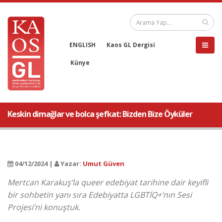
ENGLISH
Kaos GL Dergisi
Künye
Keskin dimağlar ve bolca şefkat: Bizden Bize Öyküler
04/12/2024 |
Yazar:
Umut Güven
Mertcan Karakuş’la queer edebiyat tarihine dair keyifli
bir sohbetin yanı sıra Edebiyatta LGBTİQ+’nın Sesi
Projesi’ni konuştuk.