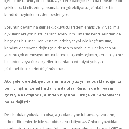
içerisinde tanımlıyor olmaktı. Öykülere baktığımızda da hepsinde bir
şekilde bu kimliklerin yansımalarını görebiliyoruz, çünkü her biri
kendi deneyimlerimizden besleniyor.
Sorunun devamına gelirsek, okuyucuları demlenmiş ve iyi yazılmış
öyküler bekliyor, bunu garanti edebilirim. Umarım kendilerinden de
bir şeyler bulurlar. Ben kendimi edebiyat yoluyla keşfetmiştim,
kendimi edebiyatla doğru şekilde tanımlayabildim. Edebiyatın bu
gücünü çok önemsiyorum. Birilerine ulaşabileceğimizi, kendini yalnız
hisseden veya ötekileştirilen insanların edebiyat yoluyla
güçlenebileceklerini düşünüyorum.
Atölyelerde edebiyat tarihinin son yüz yılına odaklandığınızı
belirtmiştin, genel hatlarıyla da olsa. Kendin de bir yazar
gözüyle baktığında, dünden bugüne Türkçe kuir edebiyatta
neler değişti?
Dedikodular yoluyla da olsa, açık olamayan lubunya yazarların,
erken dönemlerde bile var olduklarını biliyoruz. Onların yazdıkları
eserler de, ne yazık ki homofobiden arınmış olmasa da, var. LGBTİ+