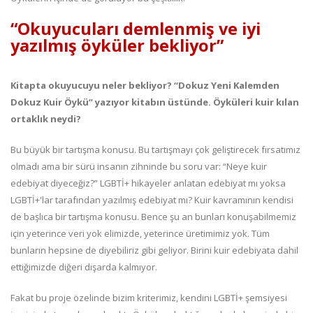
“Okuyucuları demlenmiş ve iyi
yazılmış öyküler bekliyor”
Kitapta okuyucuyu neler bekliyor? “Dokuz Yeni Kalemden
Dokuz Kuir Öykü” yazıyor kitabın üstünde. Öyküleri kuir kılan
ortaklık neydi?
Bu büyük bir tartışma konusu. Bu tartışmayı çok geliştirecek fırsatımız
olmadı ama bir sürü insanın zihninde bu soru var: “Neye kuir
edebiyat diyeceğiz?” LGBTİ+ hikayeler anlatan edebiyat mı yoksa
LGBTİ+'lar tarafından yazılmış edebiyat mı? Kuir kavramının kendisi
de başlıca bir tartışma konusu. Bence şu an bunları konuşabilmemiz
için yeterince veri yok elimizde, yeterince üretimimiz yok. Tüm
bunların hepsine de diyebiliriz gibi geliyor. Birini kuir edebiyata dahil
ettiğimizde diğeri dışarda kalmıyor.
Fakat bu proje özelinde bizim kriterimiz, kendini LGBTİ+ şemsiyesi