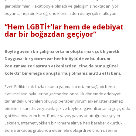
geribildirimleri. Fakat böyle olmadı ve geldiğimiz noktadan, yol
boyunca hep birlikte öğrendiklerimizden dolayı çok mutluyum.
“Hem LGBTİ+’lar hem de edebiyat
dar bir boğazdan geçiyor”
Böyle güvenli bir çalışma ortamı oluşturmak çok kıymetli.
Duygusal bir yatırım var her bir öyküde ve bu durum
konuşmayı zorlaştıran etkenlerden. Yine de bunu güzel
kolektif bir emeğe dönüştürmüş olmanız mutlu etti beni.
Evet! Birlikte çok fazla okuma yapmak o ortamı sağladı bence.
Katılımcıların öykülerine geçmeden önce, ilk dönemde edebiyat
tarihindeki üretimleri okuyup beraber yorumlarken ister istemez
birbirimizi tanıdık ve yakınlaştık ve böylece güvenli ortama geçiş oldu
gibi hissediyorum ben. Bunlar yavaş yavaş unuttuğumuz şeyler.
Eskiden, internet yokken bir romanı alır ve hep beraber okurduk.
Sonra arkadaş grubunda elden ele dolaşırdı ve onun üzerine