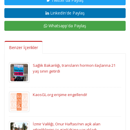
Twitter'da Paylaş
LinkedIn'de Paylaş
Whatsapp'da Paylaş
Benzer İçerikler
Sağlık Bakanlığı, transların hormon ilaçlarına 21
yaş sınırı getirdi
KaosGL.org erişime engellendi!
İzmir Valiliği, Onur Haftası’nın açık alan
etkinliklerini üç günlüğüne yasakladı