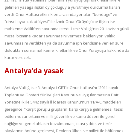
getirilen yasağa ilişkin oy çokluğuyla yürütmeyi durdurma kararı
verdi. Onur Haftası etkinlikleri arasında yer alan “bondage” ve
“cinsel oyuncak atölyesi” ile İzmir Onur Yürüyüşü’ne ilişkin ise
mahkeme Valilik’ten savunma istedi. İzmir Valiliği’nin 20 Haziran günü
mesai bitimine kadar savunmasını vermesi bekleniyor. Valilik
savunmasını verdikten ya da savunma için kendisine verilen süre
dolduktan sonra mahkeme iki etkinlik ve Onur Yürüyüşü hakkında da
karar verecek.
Antalya’da yasak
Antalya Valiliği ise 3. Antalya LGBTİ+ Onur Haftası’nı “2911 sayılı
Toplantı ve Gösteri Yürüyüşleri Kanunu ve Uygulanmasına Dair
Yönetmelik ile 5442 sayılı İl İdaresi Kanunu'nun 11/A-C maddeleri
gereğince, “karşıt görüşlü grupların karşı karşıya gelmemesi, tesis
edilen huzur ortamı ve milli güvenlik ve kamu düzeni ile genel
sağlığın ve genel ahlakın bozulmaması, olası şiddet ve terör
olaylarının önüne geçilmesi, Devletin ülkesi ve milleti ile bölünmez