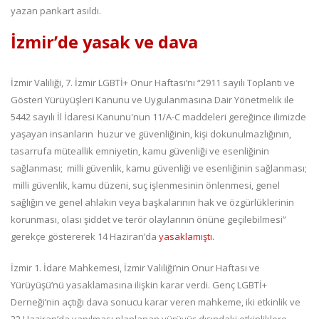
yazan pankart asıldı.
İzmir’de yasak ve dava
İzmir Valiliği, 7. İzmir LGBTİ+ Onur Haftası’nı “2911 sayılı Toplantı ve
Gösteri Yürüyüşleri Kanunu ve Uygulanmasına Dair Yönetmelik ile
5442 sayılı İl İdaresi Kanunu'nun 11/A-C maddeleri gereğince ilimizde
yaşayan insanların huzur ve güvenliğinin, kişi dokunulmazlığının,
tasarrufa müteallik emniyetin, kamu güvenliği ve esenliğinin
sağlanması; milli güvenlik, kamu güvenliği ve esenliğinin sağlanması;
milli güvenlik, kamu düzeni, suç işlenmesinin önlenmesi, genel
sağlığın ve genel ahlakın veya başkalarının hak ve özgürlüklerinin
korunması, olası şiddet ve terör olaylarının önüne geçilebilmesi”
gerekçe göstererek 14 Haziran’da
yasaklamıştı.
İzmir 1. İdare Mahkemesi, İzmir Valiliği’nin Onur Haftası ve
Yürüyüşü’nü yasaklamasına ilişkin karar verdi. Genç LGBTİ+
Derneği’nin açtığı dava sonucu karar veren mahkeme, iki etkinlik ve
22 Haziran’da yapılması planlanan yürüyüş dışındaki etkinliklere