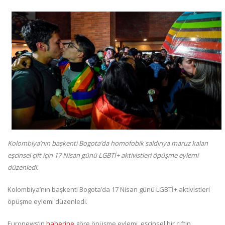
Kolombiya’nın başkenti Bogota’da homofobik saldırıya maruz kalan
eşcinsel çift için 17 Nisan günü LGBTİ+ aktivistleri öpüşme eylemi
düzenledi.
Kolombiya’nın başkenti Bogota’da 17 Nisan günü LGBTİ+ aktivistleri
öpüşme eylemi düzenledi.
Euronews’in
haberine
göre öpüşme eylemi, eşcinsel bir çiftin