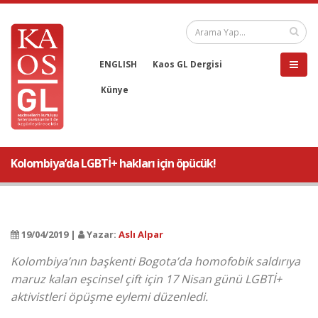
ENGLISH
Kaos GL Dergisi
Künye
Kolombiya’da LGBTİ+ hakları için öpücük!
19/04/2019 |
Yazar:
Aslı Alpar
Kolombiya’nın başkenti Bogota’da homofobik saldırıya
maruz kalan eşcinsel çift için 17 Nisan günü LGBTİ+
aktivistleri öpüşme eylemi düzenledi.