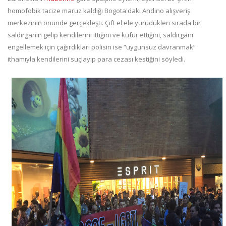
homofobik tacize maruz kaldığı Bogota'daki Andino alışveriş
merkezinin önünde gerçekleşti. Çift el ele yürüdükleri sırada bir
saldırganın gelip kendilerini ittiğini ve küfür ettiğini, saldırganı
engellemek için çağırdıkları polisin ise “uygunsuz davranmak”
ithamıyla kendilerini suçlayıp para cezası kestiğini söyledi.