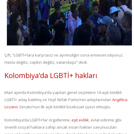
Çift, “LGBTİ+’lara karşı taciz ve ayrımcılığın sona ermesini istiyoruz.
Hasta değiliz, sapkın değiliz, vatandaşız” dedi.
Kolombiya’da LGBTİ+ hakları
Mart ayında Kolombiya’da yapılan genel seçimlere 14 açık kimlikli
LGBTİ+ aday katılmış ve Yeşil İttifak Partisi’nin adaylarından
Angélica
Lozano
Senato’nun ilk açık kimlikli biseksüel üyesi olmuştu.
Kolombiya’da LGBTİ+’lar örgütlenme,
eşit evlilik
, evlat edinme gibi
önemli sosyal haklara sahip ancak insan hakları savunucuları