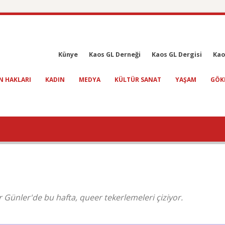
Künye
Kaos GL Derneği
Kaos GL Dergisi
Kao
N HAKLARI
KADIN
MEDYA
KÜLTÜR SANAT
YAŞAM
GÖK
r Günler'de bu hafta, queer tekerlemeleri çiziyor.