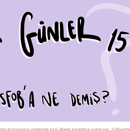
ni Koronavirüs nedeniyle bazı ülkeler karantina uyguluyor, Türkiye’de