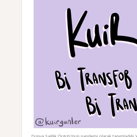
Dünya Sağlık Örgütü’nün pandemi olarak tanımladığı Ye