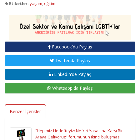
Etiketler:
yaşam
,
eğitim
Facebook'da Paylaş
Twitter'da Paylaş
LinkedIn'de Paylaş
Whatsapp'da Paylaş
Benzer İçerikler
“Hepimiz Hedefteyiz: Nefret Yasasına Karşı Bir
Araya Geliyoruz” forumunun ikinci buluşması