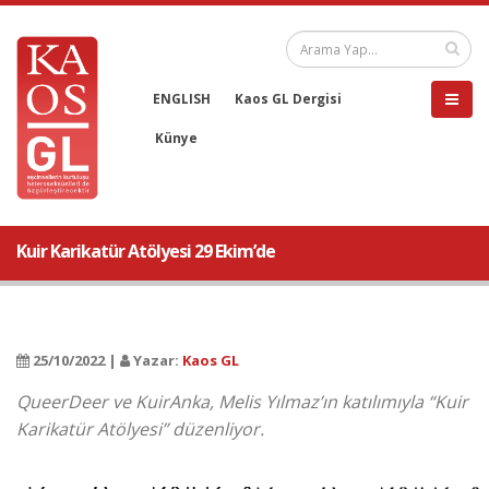
ENGLISH
Kaos GL Dergisi
Künye
Kuir Karikatür Atölyesi 29 Ekim’de
25/10/2022 |
Yazar:
Kaos GL
QueerDeer ve KuirAnka, Melis Yılmaz’ın katılımıyla “Kuir
Karikatür Atölyesi” düzenliyor.