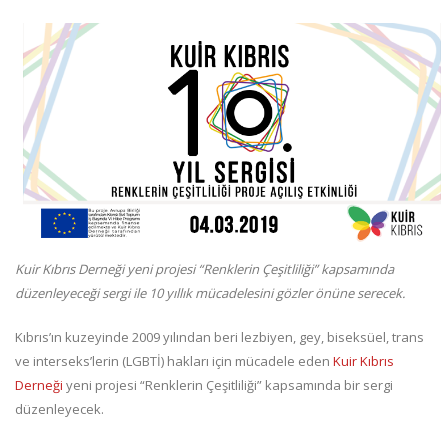
Kuir Kıbrıs Derneği yeni projesi “Renklerin Çeşitliliği” kapsamında
düzenleyeceği sergi ile 10 yıllık mücadelesini gözler önüne serecek.
Kıbrıs’ın kuzeyinde 2009 yılından beri lezbiyen, gey, biseksüel, trans
ve interseks’lerin (LGBTİ) hakları için mücadele eden
Kuir Kıbrıs
Derneği
yeni projesi “Renklerin Çeşitliliği” kapsamında bir sergi
düzenleyecek.