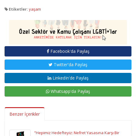
Etiketler:
yaşam
Facebook'da Paylaş
Twitter'da Paylaş
LinkedIn'de Paylaş
Whatsapp'da Paylaş
Benzer İçerikler
“Hepimiz Hedefteyiz: Nefret Yasasına Karşı Bir