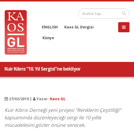
ENGLISH
Kaos GL Dergisi
Künye
Kuir Kıbrıs “10. Yıl Sergisi”ne bekliyor
27/02/2019 |
Yazar:
Kaos GL
Kuir Kıbrıs Derneği yeni projesi “Renklerin Çeşitliliği”
kapsamında düzenleyeceği sergi ile 10 yıllık
mücadelesini gözler önüne serecek.