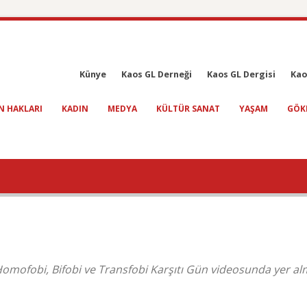
Künye
Kaos GL Derneği
Kaos GL Dergisi
Kao
N HAKLARI
KADIN
MEDYA
KÜLTÜR SANAT
YAŞAM
GÖK
 Homofobi, Bifobi ve Transfobi Karşıtı Gün videosunda yer a