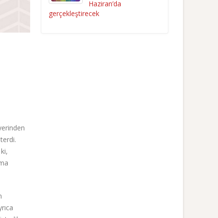
Haziran’da
gerçekleştirecek
 yerinden
terdi.
ki,
ama
n
yrıca