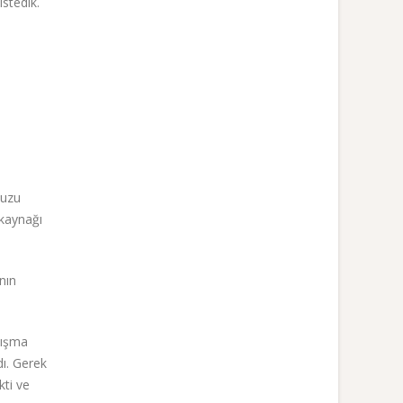
istedik.
muzu
 kaynağı
nın
nışma
dı. Gerek
kti ve