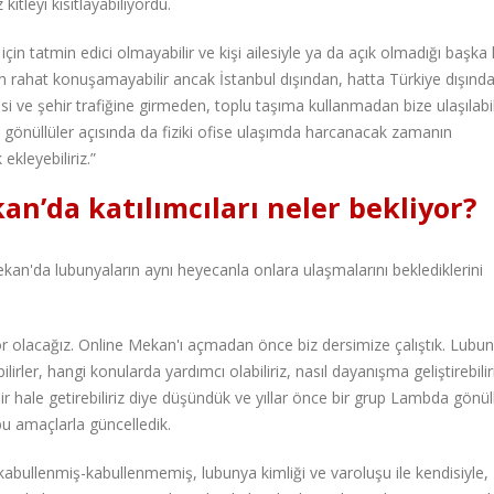
kitleyi kısıtlayabiliyordu.
çin tatmin edici olmayabilir ve kişi ailesiyle ya da açık olmadığı başka k
n rahat konuşamayabilir ancak İstanbul dışından, hatta Türkiye dışınd
esi ve şehir trafiğine girmeden, toplu taşıma kullanmadan bize ulaşılab
a gönüllüler açısında da fiziki ofise ulaşımda harcanacak zamanın
ekleyebiliriz.”
n’da katılımcıları neler bekliyor?
kan'da lubunyaların aynı heyecanla onlara ulaşmalarını beklediklerini
or olacağız. Online Mekan'ı açmadan önce biz dersimize çalıştık. Lubu
lirler, hangi konularda yardımcı olabiliriz, nasıl dayanışma geliştirebilir
bilir hale getirebiliriz diye düşündük ve yıllar önce bir grup Lambda gönü
bu amaçlarla güncelledik.
kabullenmiş-kabullenmemiş, lubunya kimliği ve varoluşu ile kendisiyle,