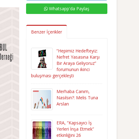
Whatsapp'da Paylaş
Benzer İçerikler
“Hepimiz Hedefteyiz:
Nefret Yasasına Karşı
Bir Araya Geliyoruz”
forumunun ikinci
buluşması gerçekleşti
Merhaba Canım,
Nasılsın?: Melis Tuna
Arslan
ERA, “Kapsayıcı İş
Yerleri İnşa Etmek”
etkinliğini 26