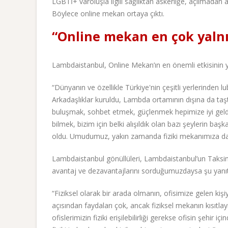
LGBTİ+ varoluşla ilgili sağlıktan askerliğe, açılmadan 
Böylece online mekan ortaya çıktı.
“Online mekan en çok yalnız
Lambdaistanbul, Online Mekan’ın en önemli etkisinin ya
“Dünyanın ve özellikle Türkiye'nin çeşitli yerlerinden lu
Arkadaşlıklar kuruldu, Lambda ortamının dışına da taş
buluşmak, sohbet etmek, güçlenmek hepimize iyi geldi.
bilmek, bizim için belki alışıldık olan bazı şeylerin b
oldu. Umudumuz, yakın zamanda fiziki mekanımıza d
Lambdaistanbul gönüllüleri, Lambdaistanbul’un Taksim
avantaj ve dezavantajlarını sorduğumuzdaysa şu yanıtı
“Fiziksel olarak bir arada olmanın, ofisimize gelen ki
açısından faydaları çok, ancak fiziksel mekanın kısıtl
ofislerimizin fiziki erişilebilirliği gerekse ofisin şehi