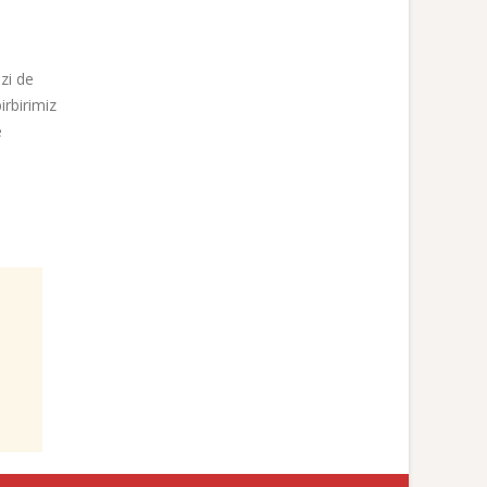
zi de
irbirimiz
e