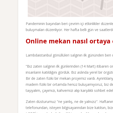
Pandeminin başından beri çevrim içi etkinlikler düzenl
buluşmaları düzenliyor. Her hafta belli gün ve saatler
Online mekan nasıl ortaya ç
Lambdaistanbul gönüllüleri salgının ilk gününden beri on
“Biz zaten salgının ilk günlerinden (14 Mart) itibaren o
insanların katıldığını gördük. Biz aslında yerel bir örgü
Bir de zaten fiziki bir mekan projemiz vardı. Ayrıntıları
madem fiziki bir ortamda henüz buluşamıyoruz, biz d
taşıyalım, çayımızı, kahvemizi alıp karşılıklı sohbet ed
Zaten düsturumuz "ne yanlış, ne de yalnızız". Haftanın 
telefonundan, isteyen bilgisayarından bize katılsın, biz