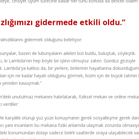
aileye, cinsiyet uyum sürecine kadar her türlü konuda da destek olalım 
lığımızı gidermede etkili oldu.”
lnızlıklarını gidermek olduğunu belirtiyor:
bunyalar, bazen de lubunyaların aileleri bizi buldu, buluştuk, söyleştik.
tı, ki Lambda'nın hep böyle bir işlevi olmuştur zaten. Gündüz gözüyle
 Lambda'ya katkısı da, bir yerlere, birilerinin hayatlarına dokunduğu
aşkaları için ne kadar hayati olduğunu görmek, bizim için de büyük tatmin
a yeniden kavuşmak.”
’deki unutulmaz mekanını hatırlatarak, fiziksel mekan ve online meka
 verdiler:
şiyle karşılıklı oturup yüz yüze konuşmanın gerek sosyalleşme gerek da
ayıcı yanı insanların bu mekana fiziki anlamda ulaşmak zorunda olmasıy
r içindeki konumundan dolayı sadece belirli saatlerde oraya ulaşabilecek va