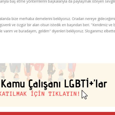
arıyla baş etme yöntemlerini başkalarıyla da paylaşmak isteyen sevgili
 alanda bize merhaba demelerini bekliyoruz. Oradan nereye gideceğimi
iz güvenli ve özgür bir alan olsun istedik en başından beri. "Kendimiz ve b
 de varım ve buradayım, geldim" diyenleri bekliyoruz. Sloganımız elbett