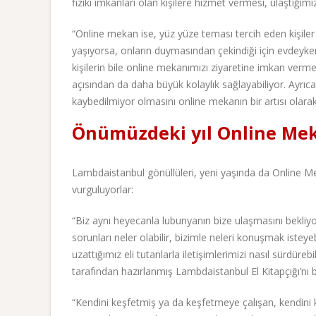
fiziki imkanları olan kişilere hizmet vermesi, ulaştığımız 
“Online mekan ise, yüz yüze teması tercih eden kişiler i
yaşıyorsa, onların duymasından çekindiği için evdeyke
kişilerin bile online mekanımızı ziyaretine imkan verm
açısından da daha büyük kolaylık sağlayabiliyor. Ayrıc
kaybedilmiyor olmasını online mekanın bir artısı olarak 
Önümüzdeki yıl Online Meka
Lambdaistanbul gönüllüleri, yeni yaşında da Online Me
vurguluyorlar:
“Biz aynı heyecanla lubunyanın bize ulaşmasını bekliy
sorunları neler olabilir, bizimle neleri konuşmak isteyebi
uzattığımız eli tutanlarla iletişimlerimizi nasıl sürdüre
tarafından hazırlanmış Lambdaistanbul El Kitapçığı’nı 
“Kendini keşfetmiş ya da keşfetmeye çalışan, kendini 