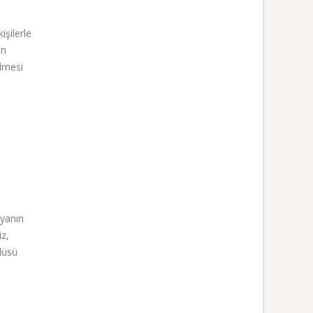
işilerle
an
ilmesi
nyanın
iz,
llüsü