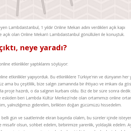
eyen Lambdaistanbul, 1 yıldır Online Mekan adını verdikleri açık kapı
de açık olan Online Mekan’ı Lambdaistanbul gönüllüleri ile konuştuk.
ıktı, neye yaradı?
line etkinlikler yaptıklarını söylüyor:
nline etkinlikler yapıyorduk. Bu etkinliklere Türkiye'nin ve dünyanın her
tüz ama bu çeşitlilik, bize salgın zamanında bir ihtiyacı ve imkanı da gös
yla proje hazırdı, o da salgının kurbanı oldu. Biz de bir süre sonra dedik 
e eskiden beri Lambda Kültür Merkezi'nde olan ortamımızı online ort
elim, yalnızlığımızı giderelim, birlikten doğan gücümüzü hissedelim.
belli gün ve saatlerinde ekran başında olalım, bu süreler içinde isteye
e misafir olsun, sohbet edelim, birbirimize yarenlik, yoldaşlık edelim. A