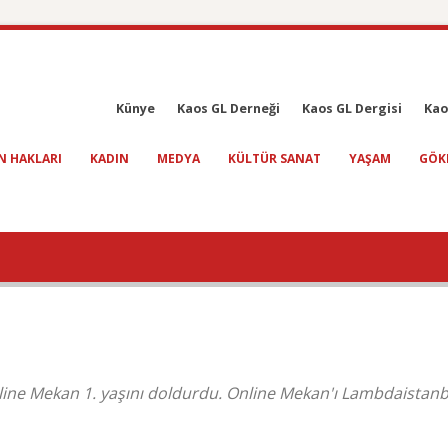
Künye
Kaos GL Derneği
Kaos GL Dergisi
Kao
N HAKLARI
KADIN
MEDYA
KÜLTÜR SANAT
YAŞAM
GÖK
nline Mekan 1. yaşını doldurdu. Online Mekan'ı Lambdaistanb