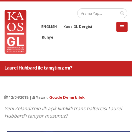
ENGLISH
Kaos GL Dergisi
Künye
Laurel Hubbard ile tanıştınız mı?
12/04/2018 |
Yazar:
Gözde Demirbilek
Yeni Zelanda’nın ilk açık kimlikli trans haltercisi Laurel
Hubbard’ı tanıyor musunuz?