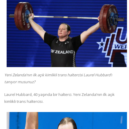
Yeni Zelanda’nın ilk açık kimlikli trans haltercisi Laurel Hubbard’ı
tanıyor musunuz?
Laurel Hubbard, 40 yaşında bir halterci. Yeni Zelanda’nın ilk açık
kimlikli trans haltercisi.