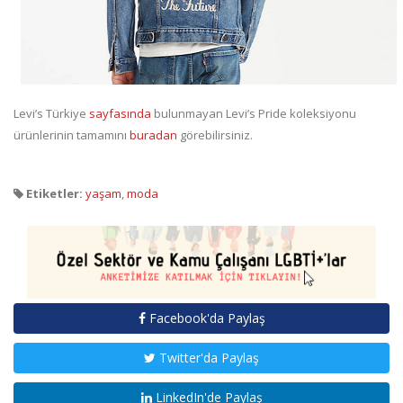
Levi’s Türkiye
sayfasında
bulunmayan Levi’s Pride koleksiyonu
ürünlerinin tamamını
buradan
görebilirsiniz.
Etiketler:
yaşam
,
moda
Facebook'da Paylaş
Twitter'da Paylaş
LinkedIn'de Paylaş