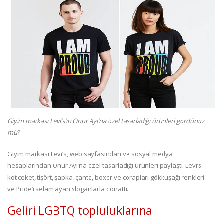
Giyim markası Levi’s’ın Onur Ayı’na özel tasarladığı ürünleri gördünüz
mü?
Giyim markası Levi’s, web sayfasından ve sosyal medya
hesaplarından Onur Ayı’na özel tasarladığı ürünleri paylaştı. Levi’s
kot ceket, tişört, şapka, çanta, boxer ve çorapları gökkuşağı renkleri
ve Pride’ı selamlayan sloganlarla donattı.
Geliri LGBTQ topluluklarına