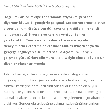
Genç LGBTİ+ ve İzmir LGBTİ+ Aile Grubu buluşması
Doğru mu anladım diye toparlamak istiyorum; yani sen
diyorsun ki LGBTİ+ gençlerle çalışmak sadece heteroseksist ve
cisgender kimliği yücelten dünyaya karşı değil alanın kendi
içinde yarattığı hiyerarşiye karşı da yeni yöntemler
yaratacaktır. Tam buradan aslında hareketin içinde
deneyimlerin aktarılma noktasında umutsuzlaştıran ya da
gerçeğe değmeyen durumları nasıl okuyorsun? Gençlik
çalışması yürütürken bile muhakkak “O öyle olmaz, böyle olur”
diyenler olacaktır mesela.
Aslında ben öğrenilmiş bir şeyi harekete de soktuğumuzu
düşünüyorum. Bu biraz şey gibi, orta bire giden bir çocuğun üçüncü
sınıftaki kardeşine dördüncü sınıf çok zor olur derken en büyük
kardeşin de yedinci sınıf bir dönüm noktası olacak bak demesi gibi
sarmal bir aktarım. Bazen korkutma, bazen şükrettirme gibi abartılar
olabiliyor. Gençler olarak bugüne bakmamız, bugünü kurtarırken