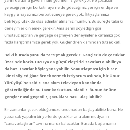
yarını da daha güvenli hâle getirmemiz gerekiyor. Ne çocukları
geleceği yer için korkutmaya ne de gideceğimiz yer için endişe ve
kaygıyla hayatımızı berbat etmeye gerek yok. İhtiyaçlarımızı
belirleyip ufak da olsa adımlar atmamız mümkün. Bu süreçte tabii ki
deneyimler dinlemek gerekir. Ama senin söylediğin gibi
umutsuzlaştıran ve gerçeğe değmeyen deneyimlerle kafamızı çok
fazla karıştırmamıza gerek yok. Güçlendiren kısmından tutsak kafi.
Belki burada şunu da tartışmak gerekir: Gençlerin de çocuklar
üzerinde korkutucu ya da güçsüzleştirici tavırları olabilir ya
da bazı tavırlar böyle yansıyabilir. Somutlaşması için biraz
ikinci söylediğime örnek vermek istiyorum aslında, bir Onur
Yürüyüşü’ne saldırı ana akım televizyon kanalında
gösterildiğinde bu tavır korkutucu olabilir. Bunun önüne
gençler nasıl geçebilir, çocuklara nasıl ulaşılabilir?
Bir zamanlar çocuk olduğumuzu unutmadan başlayabiliriz buna. Ne
yaparsak yapalım bir yerlerde çocuklar ana akım medyanın
“canavarlaştıran” tavrına maruz kalacaklar. Burada başlamamız