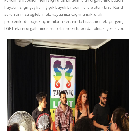
kendimizi kabullenmemiz için ufak bir adım olan örgütlenme bazen
hayatımız için geç kalmış çok büyük bir adımı el ele attırır bize. Kendi
sorunlarımıza eğilebilmek, hayatımızı kaçırmamak, ufak
problemlerde büyük uçurumların kenarında hissetmemek için genç
LGBTİ+’ların örgütlenmesi ve birbirinden haberdar olması gerekiyor.