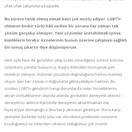
ufak ufak çalışmalara başladık.
Bu sürece tanık olmuş olmak beni çok mutlu ediyor. LGBTİ+
olmanın binbir türlü hâli varken bir soruna her zaman tek
çözüm gerçekçi olmuyor. Yeni çözümler üretebilmek içinse,
kimliklerin birebir öznelerinin bunun üzerine çalışması sağlıklı
bir sonuç çıkartır diye düşünüyorum.
Hem öyle hem de genelden çıkıp özele inmediğimiz sürece aslında
üstünkörü yanıtlar buluyoruz. Başka ihtimalleri konuşmak pek
mümkün olmuyor, bulunan çözümün doğruluğuna herkes inanmış
oluyor işler her zaman o doğrulukta gitmeyebiliyor haklısın. Bu
yüzden LGBTİ+ gençlerin hangi durumlarda neler hissettiklerini,
akran zorbalıklarının dışında alanda gördükleri deneyimli aktivist –
deneyimsiz aktivist ilişkisinde deneyimin aktarılmaktan öte
hiyerarşiye dönüştüğü o âna karşı çıkmaları gerekiyor. Buna karşı
çıkmanın da binbir türlü yolu var. Kendimizi problemin neresine
koyduğumuz ve nelerden rahatsız olduğumuz çok önemli.