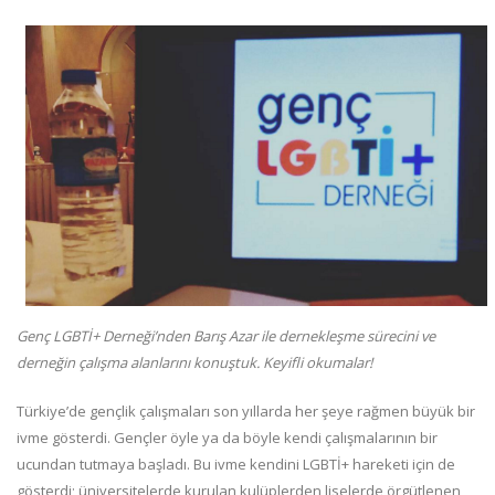
Genç LGBTİ+ Derneği’nden Barış Azar ile dernekleşme sürecini ve
derneğin çalışma alanlarını konuştuk. Keyifli okumalar!
Türkiye’de gençlik çalışmaları son yıllarda her şeye rağmen büyük bir
ivme gösterdi. Gençler öyle ya da böyle kendi çalışmalarının bir
ucundan tutmaya başladı. Bu ivme kendini LGBTİ+ hareketi için de
gösterdi; üniversitelerde kurulan kulüplerden liselerde örgütlenen