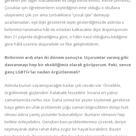
gereken yer diğer mahalledeki ev değil kendi evimiz. Kendi çevremiz.
Çocuklar için öğretmenlerin söylediğinin emir olduğu o okullara
ulaşmamız çok zor ama zorbalıklara “çocuk işte” demeyip
azarlamadan, eşit ilişki gözeterek tepki gösterdiğimizde aslında o
birbirimizi tanımama hâli de ortadan kalkacaktır diye düşünüyorum.
Ben 21 yaşında doğmadığıma göre, o hâlin nasıl olduğunu bildiğime
göre hâlâ üzerine düşünebilir ve fikir geliştirebilirim.
Birbirinin ardı olan iki dönem sonuçta. Uçurumlar varmış gibi
davranmayı hep bir eksikliğimiz olarak görüyorum. Peki, sence
genç LGBTİ+’lar neden örgütlenmeli?
Aslında bunun sayamayacağım kadar çok cevabı var. Öncelikle,
örgütlenmek güçlendirir. Kalabalık hissettirir. İnsana en yalnız
zamanlarında nefes olur. Daha somut bir şeyler söylemek gerekirse
başa gelen en ufak problemde çoğu zaman bilgisizlikten dolayı hızlı
olması adına yanlış çözümler bulunabiliyor. Bunların olmasını hep
birlikte önleyebiliriz. Gençken bazı problemlerimizi çözerek, ileriye
taşımayarak daha rahat daha özgür bir hayat kurabiliriz. Bazen