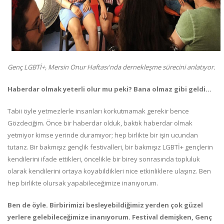
Genç LGBTİ+, Mersin Onur Haftası'nda dernekleşme sürecini anlatıyor.
Haberdar olmak yeterli olur mu peki? Bana olmaz gibi geldi…
Tabii öyle yetmezlerle insanları korkutmamak gerekir bence
Gözdeciğim. Önce bir haberdar olduk, baktık haberdar olmak
yetmiyor kimse yerinde duramıyor; hep birlikte bir işin ucundan
tutarız. Bir bakmışız gençlik festivalleri, bir bakmışız LGBTİ+ gençlerin
kendilerini ifade ettikleri, öncelikle bir birey sonrasında topluluk
olarak kendilerini ortaya koyabildikleri nice etkinliklere ulaşırız. Ben
hep birlikte olursak yapabileceğimize inanıyorum.
Ben de öyle. Birbirimizi besleyebildiğimiz yerden çok güzel
yerlere gelebileceğimize inanıyorum. Festival demişken, Genç