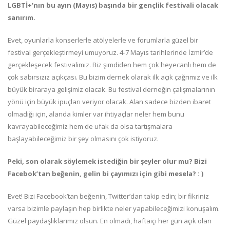
LGBTİ+’nın bu ayın (Mayıs) başında bir gençlik festivali olacak
sanırım.
Evet, oyunlarla konserlerle atölyelerle ve forumlarla güzel bir
festival gerçekleştirmeyi umuyoruz. 4-7 Mayıs tarihlerinde İzmir’de
gerçekleşecek festivalimiz. Biz şimdiden hem çok heyecanlı hem de
çok sabırsızız açıkçası. Bu bizim dernek olarak ilk açık çağrımız ve ilk
büyük biraraya gelişimiz olacak. Bu festival derneğin çalışmalarının
yönü için büyük ipuçları veriyor olacak. Alan sadece bizden ibaret
olmadığı için, alanda kimler var ihtiyaçlar neler hem bunu
kavrayabileceğimiz hem de ufak da olsa tartışmalara
başlayabileceğimiz bir şey olmasını çok istiyoruz.
Peki, son olarak söylemek istediğin bir şeyler olur mu? Bizi
Facebok’tan beğenin, gelin bi çayımızı için gibi mesela? : )
Evet! Bizi Facebook’tan beğenin, Twitter’dan takip edin; bir fikriniz
varsa bizimle paylaşın hep birlikte neler yapabileceğimizi konuşalım.
Güzel paydaşlıklarımız olsun. En olmadı, haftaiçi her gün açık olan