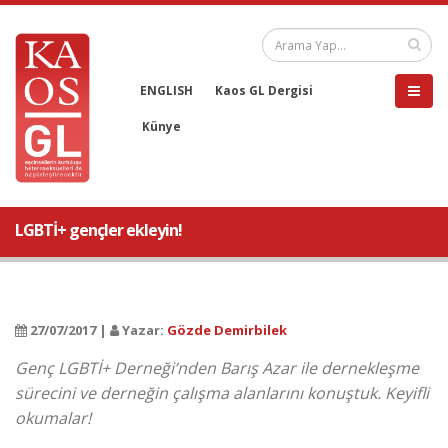
ENGLISH
Kaos GL Dergisi
Künye
LGBTİ+ gençler ekleyin!
27/07/2017 |
Yazar:
Gözde Demirbilek
Genç LGBTİ+ Derneği’nden Barış Azar ile dernekleşme
sürecini ve derneğin çalışma alanlarını konuştuk. Keyifli
okumalar!