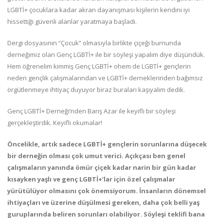
LGBTİ+ çocuklara kadar akran dayanışması kişilerin kendini iyi
hissettiği güvenli alanlar yaratmaya başladı.
Dergi dosyasının “Çocuk” olmasıyla birlikte çiçeği burnunda
derneğimiz olan Genç LGBTİ+ ile bir söyleşi yapalım diye düşündük.
Hem öğrenelim kimmiş Genç LGBTİ+ ohem de LGBTİ+ gençlerin
neden gençlik çalışmalarından ve LGBTİ+ derneklerinden bağımsız
örgütlenmeye ihtiyaç duyuyor biraz buraları kaşıyalım dedik.
Genç LGBTİ+ Derneği’nden Barış Azar ile keyifli bir söyleşi
gerçekleştirdik. Keyifli okumalar!
Öncelikle, artık sadece LGBTİ+ gençlerin sorunlarına düşecek
bir derneğin olması çok umut verici. Açıkçası ben genel
çalışmaların yanında ömür çiçek kadar narin bir gün kadar
kısayken yaşlı ve genç LGBTİ+’lar için özel çalışmalar
yürütülüyor olmasını çok önemsiyorum. İnsanların dönemsel
ihtiyaçları ve üzerine düşülmesi gereken, daha çok belli yaş
guruplarında beliren sorunları olabiliyor. Söyleşi teklifi bana