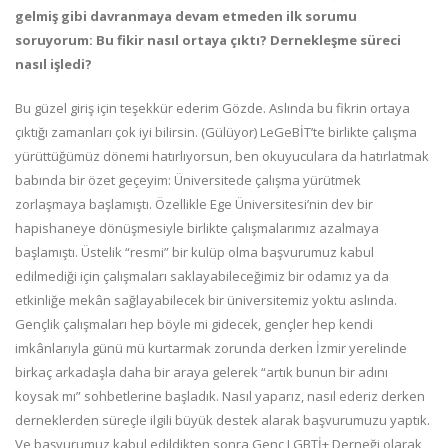
gelmiş gibi davranmaya devam etmeden ilk sorumu
soruyorum: Bu fikir nasıl ortaya çıktı? Dernekleşme süreci
nasıl işledi?
Bu güzel giriş için teşekkür ederim Gözde. Aslında bu fikrin ortaya
çıktığı zamanları çok iyi bilirsin. (Gülüyor) LeGeBİT’te birlikte çalışma
yürüttüğümüz dönemi hatırlıyorsun, ben okuyuculara da hatırlatmak
babında bir özet geçeyim: Üniversitede çalışma yürütmek
zorlaşmaya başlamıştı. Özellikle Ege Üniversitesi’nin dev bir
hapishaneye dönüşmesiyle birlikte çalışmalarımız azalmaya
başlamıştı. Üstelik “resmi” bir kulüp olma başvurumuz kabul
edilmediği için çalışmaları saklayabileceğimiz bir odamız ya da
etkinliğe mekân sağlayabilecek bir üniversitemiz yoktu aslında.
Gençlik çalışmaları hep böyle mi gidecek, gençler hep kendi
imkânlarıyla günü mü kurtarmak zorunda derken İzmir yerelinde
birkaç arkadaşla daha bir araya gelerek “artık bunun bir adını
koysak mı” sohbetlerine başladık. Nasıl yaparız, nasıl ederiz derken
derneklerden süreçle ilgili büyük destek alarak başvurumuzu yaptık.
Ve başvurumuz kabul edildikten sonra Genç LGBTİ+ Derneği olarak