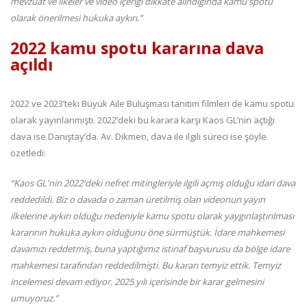
mevzuat ve ilkeler ve video içeriği dikkate alındığında kamu spotu
olarak önerilmesi hukuka aykırı.”
2022 kamu spotu kararına dava
açıldı
2022 ve 2023’teki Büyük Aile Buluşması tanıtım filmleri de kamu spotu
olarak yayınlanmıştı. 2022’deki bu karara karşı Kaos GL’nin açtığı
dava ise Danıştay’da. Av. Dikmen, dava ile ilgili süreci ise şöyle
özetledi:
“Kaos GL'nin 2022'deki nefret mitingleriyle ilgili açmış olduğu idari dava
reddedildi. Biz o davada o zaman üretilmiş olan videonun yayın
ilkelerine aykırı olduğu nedeniyle kamu spotu olarak yaygınlaştırılması
kararının hukuka aykırı olduğunu öne sürmüştük. İdare mahkemesi
davamızı reddetmiş, buna yaptığımız istinaf başvurusu da bölge idare
mahkemesi tarafından reddedilmişti. Bu kararı temyiz ettik. Temyiz
incelemesi devam ediyor. 2025 yılı içerisinde bir karar gelmesini
umuyoruz.”