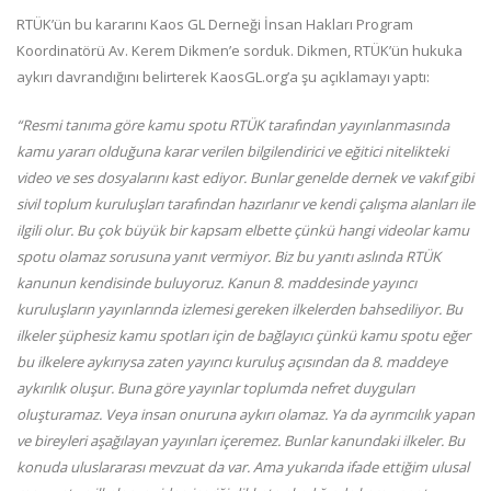
RTÜK’ün bu kararını Kaos GL Derneği İnsan Hakları Program
Koordinatörü Av. Kerem Dikmen’e sorduk. Dikmen, RTÜK’ün hukuka
aykırı davrandığını belirterek KaosGL.org’a şu açıklamayı yaptı:
“Resmi tanıma göre kamu spotu RTÜK tarafından yayınlanmasında
kamu yararı olduğuna karar verilen bilgilendirici ve eğitici nitelikteki
video ve ses dosyalarını kast ediyor. Bunlar genelde dernek ve vakıf gibi
sivil toplum kuruluşları tarafından hazırlanır ve kendi çalışma alanları ile
ilgili olur. Bu çok büyük bir kapsam elbette çünkü hangi videolar kamu
spotu olamaz sorusuna yanıt vermiyor. Biz bu yanıtı aslında RTÜK
kanunun kendisinde buluyoruz. Kanun 8. maddesinde yayıncı
kuruluşların yayınlarında izlemesi gereken ilkelerden bahsediliyor. Bu
ilkeler şüphesiz kamu spotları için de bağlayıcı çünkü kamu spotu eğer
bu ilkelere aykırıysa zaten yayıncı kuruluş açısından da 8. maddeye
aykırılık oluşur. Buna göre yayınlar toplumda nefret duyguları
oluşturamaz. Veya insan onuruna aykırı olamaz. Ya da ayrımcılık yapan
ve bireyleri aşağılayan yayınları içeremez. Bunlar kanundaki ilkeler. Bu
konuda uluslararası mevzuat da var. Ama yukarıda ifade ettiğim ulusal