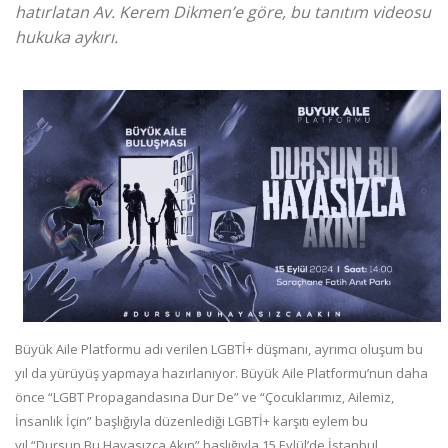
hatırlatan Av. Kerem Dikmen’e göre, bu tanıtım videosu
hukuka aykırı.
Büyük Aile Platformu adı verilen LGBTİ+ düşmanı, ayrımcı oluşum bu
yıl da yürüyüş yapmaya hazırlanıyor. Büyük Aile Platformu’nun daha
önce “LGBT Propagandasına Dur De” ve “Çocuklarımız, Ailemiz,
İnsanlık İçin” başlığıyla düzenlediği LGBTİ+ karşıtı eylem bu
yıl “Dursun Bu Hayasızca Akın” başlığıyla 15 Eylül’de İstanbul