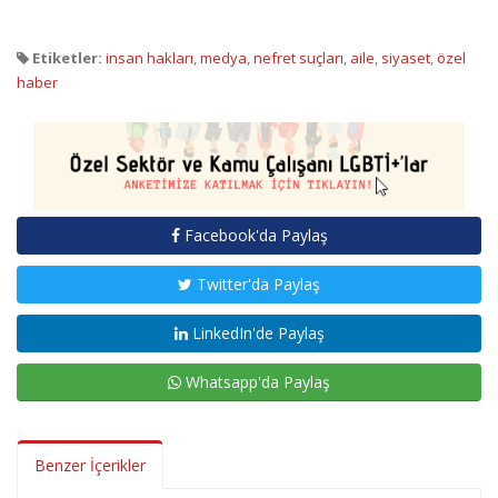
Etiketler:
insan hakları
,
medya
,
nefret suçları
,
aile
,
siyaset
,
özel
haber
Facebook'da Paylaş
Twitter'da Paylaş
LinkedIn'de Paylaş
Whatsapp'da Paylaş
Benzer İçerikler