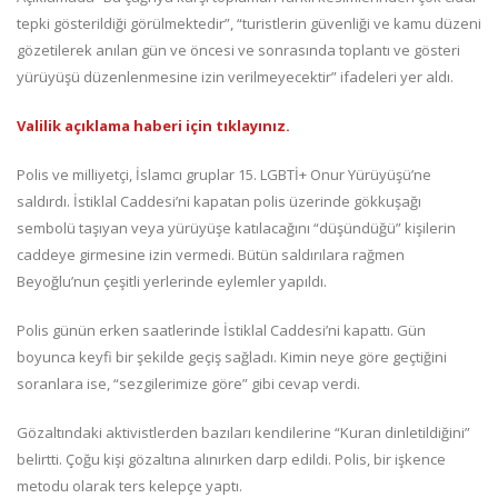
tepki gösterildiği görülmektedir”, “turistlerin güvenliği ve kamu düzeni
gözetilerek anılan gün ve öncesi ve sonrasında toplantı ve gösteri
yürüyüşü düzenlenmesine izin verilmeyecektir” ifadeleri yer aldı.
Valilik açıklama haberi için tıklayınız.
Polis ve milliyetçi, İslamcı gruplar 15. LGBTİ+ Onur Yürüyüşü’ne
saldırdı. İstiklal Caddesi’ni kapatan polis üzerinde gökkuşağı
sembolü taşıyan veya yürüyüşe katılacağını “düşündüğü” kişilerin
caddeye girmesine izin vermedi. Bütün saldırılara rağmen
Beyoğlu’nun çeşitli yerlerinde eylemler yapıldı.
Polis günün erken saatlerinde İstiklal Caddesi’ni kapattı. Gün
boyunca keyfi bir şekilde geçiş sağladı. Kimin neye göre geçtiğini
soranlara ise, “sezgilerimize göre” gibi cevap verdi.
Gözaltındaki aktivistlerden bazıları kendilerine “Kuran dinletildiğini”
belirtti. Çoğu kişi gözaltına alınırken darp edildi. Polis, bir işkence
metodu olarak ters kelepçe yaptı.