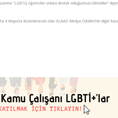
 üzerine “LGBTQ öğrenciler onlara destek olduğumuzu bilmeliler” diye
rk’ta 4 Mayıs’ta düzenlenecek olan GLAAD Medya Ödülleri’nin diğer kaz