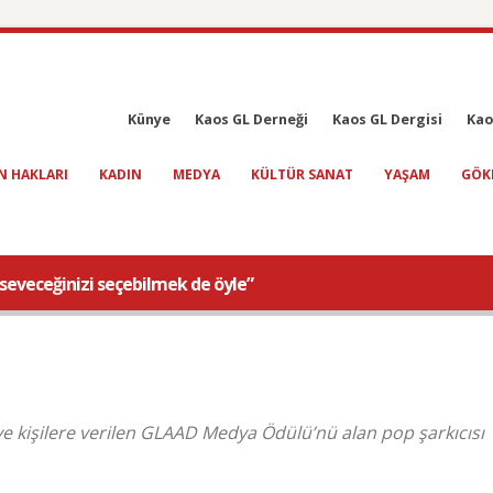
Künye
Kaos GL Derneği
Kaos GL Dergisi
Kao
N HAKLARI
KADIN
MEDYA
KÜLTÜR SANAT
YAŞAM
GÖK
, seveceğinizi seçebilmek de öyle”
ve kişilere verilen GLAAD Medya Ödülü’nü alan pop şarkıcısı