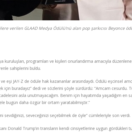
şilere verilen GLAAD Medya Ödülü’nü alan pop şarkıcısı Beyonce öd
a kuruluşları, programları ve kişileri onurlandırma amacıyla düzenlen
nle sahiplerini buldu.
 ve eşi JAY-Z de ödüle hak kazananlar arasındaydı. Ödülü eşcinsel amc
ek için buradayız” dedi ve sözlerini şöyle sürdürdü: “Amcam cesurdu. 
ücadelesini asla unutmayacağım. Benim için hayatımda yaşadığım en sa
le bugün daha özgür bir ortam yaratabilmiştir.”
i sevdiğinizi, seveceğinizi seçebilmek de öyle” cümleleriyle son verdi.
anı Donald Trump’ın transların kendi cinsiyetlerine uygun gördükleri tu