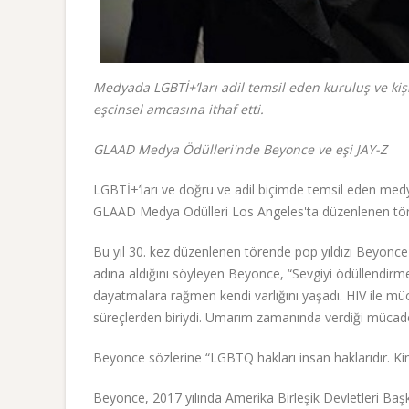
Medyada LGBTİ+’ları adil temsil eden kuruluş ve ki
eşcinsel amcasına ithaf etti.
GLAAD Medya Ödülleri'nde Beyonce ve eşi JAY-Z
LGBTİ+’ları ve doğru ve adil biçimde temsil eden medy
GLAAD Medya Ödülleri Los Angeles'ta düzenlenen töre
Bu yıl 30. kez düzenlenen törende pop yıldızı Beyonce
adına aldığını söyleyen Beyonce, “Sevgiyi ödüllendirm
dayatmalara rağmen kendi varlığını yaşadı. HIV ile m
süreçlerden biriydi. Umarım zamanında verdiği mücade
Beyonce sözlerine “LGBTQ hakları insan haklarıdır. Kim
Beyonce, 2017 yılında Amerika Birleşik Devletleri Başk