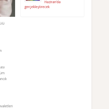
Haziran’da
gerçekleştirecek
ülü
en
ası
Tüm
ncılı
valetleri