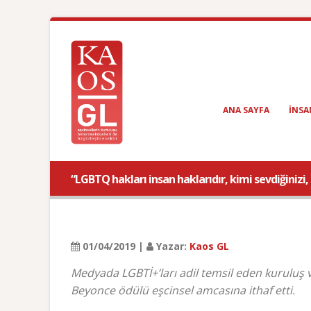
ANA SAYFA
INSA
“LGBTQ hakları insan haklarıdır, kimi sevdiğinizi
01/04/2019 |
Yazar:
Kaos GL
Medyada LGBTİ+’ları adil temsil eden kuruluş 
Beyonce ödülü eşcinsel amcasına ithaf etti.