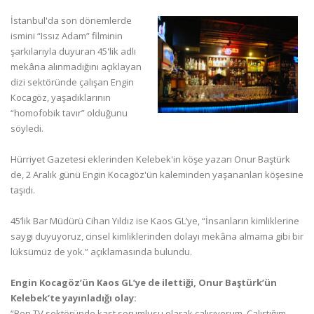
İstanbul'da son dönemlerde
ismini “Issız Adam” filminin
şarkılarıyla duyuran 45'lik adlı
mekâna alınmadığını açıklayan
dizi sektöründe çalışan Engin
Kocagöz, yaşadıklarının
“homofobik tavır” olduğunu
söyledi.
Hürriyet Gazetesi eklerinden Kelebek'in köşe yazarı Onur Baştürk
de, 2 Aralık günü Engin Kocagöz'ün kaleminden yaşananları köşesine
taşıdı.
45’lik Bar Müdürü Cihan Yıldız ise Kaos GL’ye, “İnsanların kimliklerine
saygı duyuyoruz, cinsel kimliklerinden dolayı mekâna almama gibi bir
lüksümüz de yok.” açıklamasında bulundu.
Engin Kocagöz’ün Kaos GL’ye de ilettiği, Onur Baştürk’ün
Kelebek’te yayınladığı olay:
“Ben TV sektöründe kast sorumlusu olarak çalışıyorum. Çalıştığım