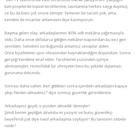
tüm projelerde kişisel tercihlerime, tavırlarıma herkes saygı duymuş
ve bu da beni çok onore etmiştir. Feminen bir tarzım yok, ama
kendimi de insanlar anlamasın diye kasmıyorum.
Başıma gelen olay, arkadaşlarımın 45’lik adlı mekâna çağırmasıyla
oldu. Daha önce defalarca gittiğim mekânın kapısından bu kez geri
çevrildim. Sebebini sorduğumda anlamsız cevaplar aldım.
Önce kıyafetimin spor olmasından kaynaklandığını düşündüm. Sonra
gerçeği kendime itiraf ettim. Tercihlerim yüzünden içeriye
alınmamıştım. Homofobik bir zihniyetin beni bu şekilde dışlaması
gururuma dokundu.
Sonrası daha vahim. Ben gittikten sonra içerideki arkadaşım kapıya
çıkıp ‘Neden almadınız?’ diye sormuş güvenlik görevlilerine.
‘Arkadaşınız geydi, o yüzden almadık’ demişler!
Şimdi benim geyliğim alnımda mı yazıyor ve bunu güvenlikçi
beyefendi pat diye nasıl arkadaşıma söylüyor? Bu tanısının sebebi
nedir?