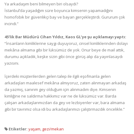
Ya arkadaşım beni bilmeyen biri olsaydı?
İstanbul’da yaşadığım süre boyunca kimsenin yapamadığını
homofobik bir güvenlikçi bay ve bayan gerçekleştirdi. Gururum çok
incindi.”
45’lik Bar Müdürü Cihan Yıldız, Kaos GL’ye şu açıklamayı yaptı:
“İnsanların kimliklerine saygı duyuyoruz, cinsel kimliklerinden dolayı
mekâna almama gibi bir lüksümüz de yok. Onur beye de mail attık,
durumu açıkladık, keşke sizin gibi önce görüş alıp da yayınlasaydı
yazısını.
İçerdeki müşterilerden gelen talep ile ilgili eşofmanla gelen
arkadaşları maalesef mekâna almıyoruz, zaten alınmayan arkadaş
da yazmış, sanırım gey olduğum için alınmadım diye. Kimsenin
kimliğine ne saldırma hakkımız var ne de lüksümüz var. Barda
çalışan arkadaşlarımızdan da gey ve lezbiyenler var, bara almama
gibi bir tavrımız olsa idi bu arkadaşlarımızı çalıştırmazdık öncelikle.”
Etiketler:
yaşam
,
gezi/mekan