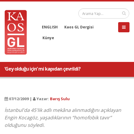
ENGLISH
Kaos GL Dergisi
Künye
‘Gey olduğu için’ mi kapıdan çevrildi?
07/12/2009 |
Yazar:
Barış Sulu
İstanbul'da 45'lik adlı mekâna alınmadığını açıklayan
Engin Kocagöz, yaşadıklarının “homofobik tavır”
olduğunu söyledi.