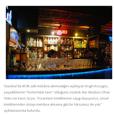
İstanbul'da 45'lik adlı mekâna alınmadığını açıklayan Engin Kocagöz,
yaşadıklarının “homofobik tavır” olduğunu söyledi. Bar Müdürü Cihan
Yıldız ise Kaos GL’ye, “İnsanların kimliklerine saygı duyuyoruz, cinsel
kimliklerinden dolayı mekâna almama gibi bir lüksümüz de yok.”
açıklamasında bulundu.