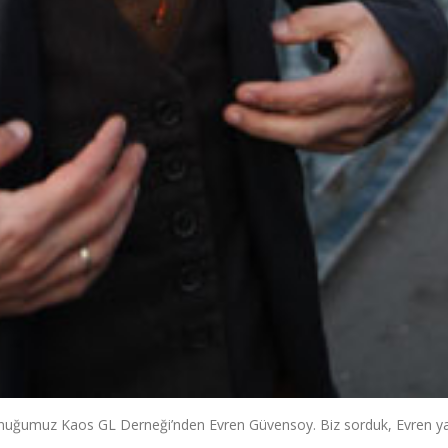
 konuğumuz Kaos GL Derneği’nden Evren Güvensoy. Biz sorduk, Evren yan