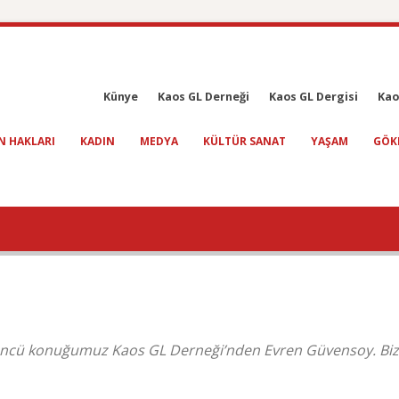
Künye
Kaos GL Derneği
Kaos GL Dergisi
Kao
N HAKLARI
KADIN
MEDYA
KÜLTÜR SANAT
YAŞAM
GÖK
e üçüncü konuğumuz Kaos GL Derneği’nden Evren Güvensoy. Biz