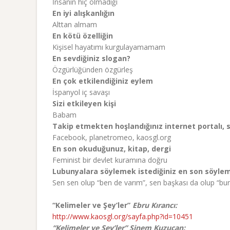
İnsanın hiç olmadığı
En iyi alışkanlığın
Alttan almam
En kötü özelliğin
Kişisel hayatımı kurgulayamamam
En sevdiğiniz slogan?
Özgürlüğünden özgürleş
En çok etkilendiğiniz eylem
İspanyol iç savaşı
Sizi etkileyen kişi
Babam
Takip etmekten hoşlandığınız internet portalı,
Facebook, planetromeo, kaosgl.org
En son okuduğunuz, kitap, dergi
Feminist bir devlet kuramına doğru
Lubunyalara söylemek istediğiniz en son söyleme
Sen sen olup “ben de varım”, sen başkası da olup “bu
“Kelimeler ve Şey’ler”
Ebru Kırancı:
http://www.kaosgl.org/sayfa.php?id=10451
“Kelimeler ve Şey’ler” Sinem Kuzucan: