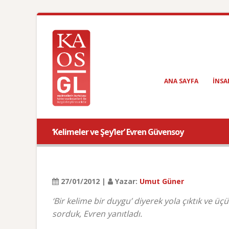
ANA SAYFA
INSA
‘Kelimeler ve Şey’ler’ Evren Güvensoy
27/01/2012 |
Yazar:
Umut Güner
‘Bir kelime bir duygu’ diyerek yola çıktık v
sorduk, Evren yanıtladı.