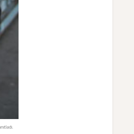
ıtladı.