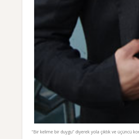
“Bir kelime bir duygu” diyerek yola çıktık ve üçüncü