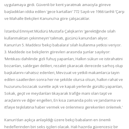
uygulamaya girdi. Güvenli bir kent yaratmak amacıyla göreve
başladıkları iddia edilen ‘gece kartalları’ 772 Sayılı ve 1966 tarihli ‘Çarşı
ve Mahalle Bekçileri Kanunu’na göre çalışacaklar.
İstanbul Emniyet Müdürü Mustafa Çalışkan’ın ‘gerektiğinde silah
kullanmaktan çekinmeyin’ talimatı, gücünü kanundan alıyor.
Kanun’un 5. Maddesi ‘bekçi babalara’ silah kullanma yetkisi veriyor.
3. Maddede ise bekçilerin görevleri arasında şunlar sayılıyor:
‘Mıntıkası dahilinde gizli fuhuş yapanları, Halkın sükun ve istirahatini
bozanları, saldırgan delileri, rezalet çıkaracak derecede sarhoş olup
başkalarını rahatsız edenleri, Mevzuat ve yetkili makamlarca tayin
edilen saatlerden sonra her ne şekilde olursa olsun, halkın rahat ve
huzurunu bozacak surette açık ve kapalı yerlerde gürültü yapanları,
Sokak, geçit ve meydanları tıkayarak trafiğe mani olan taşıt ve
araçlarını ve diğer engelleri, En kısa zamanda polis ve Jandarma ve
itfaiye teşkilatına haber vermek ve önlenmesi gerekenleri önlemek.’
Kanun’dan açıkça anlaşıldığı üzere bekçi babaların en önemli
hedeflerinden biri seks işçileri olacak. Hali hazırda güvencesiz bir