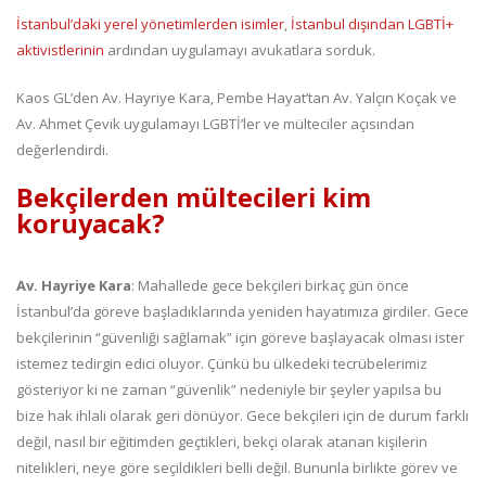
İstanbul’daki yerel yönetimlerden isimler
,
İstanbul dışından LGBTİ+
aktivistlerinin
ardından uygulamayı avukatlara sorduk.
Kaos GL’den Av. Hayriye Kara, Pembe Hayat’tan Av. Yalçın Koçak ve
Av. Ahmet Çevik uygulamayı LGBTİ’ler ve mülteciler açısından
değerlendirdi.
Bekçilerden mültecileri kim
koruyacak?
Av. Hayriye Kara
: Mahallede gece bekçileri birkaç gün önce
İstanbul’da göreve başladıklarında yeniden hayatımıza girdiler. Gece
bekçilerinin “güvenliği sağlamak” için göreve başlayacak olması ister
istemez tedirgin edici oluyor. Çünkü bu ülkedeki tecrübelerimiz
gösteriyor ki ne zaman “güvenlik” nedeniyle bir şeyler yapılsa bu
bize hak ihlali olarak geri dönüyor. Gece bekçileri için de durum farklı
değil, nasıl bir eğitimden geçtikleri, bekçi olarak atanan kişilerin
nitelikleri, neye göre seçildikleri belli değil. Bununla birlikte görev ve