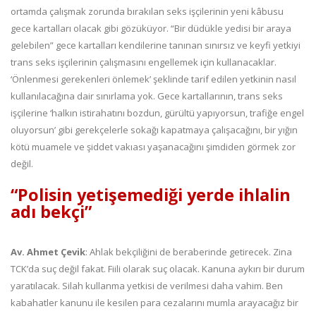
ortamda çalışmak zorunda bırakılan seks işçilerinin yeni kâbusu
gece kartalları olacak gibi gözüküyor. “Bir düdükle yedisi bir araya
gelebilen” gece kartalları kendilerine tanınan sınırsız ve keyfi yetkiyi
trans seks işçilerinin çalışmasını engellemek için kullanacaklar.
‘Önlenmesi gerekenleri önlemek’ şeklinde tarif edilen yetkinin nasıl
kullanılacağına dair sınırlama yok. Gece kartallarının, trans seks
işçilerine ‘halkın istirahatını bozdun, gürültü yapıyorsun, trafiğe engel
oluyorsun’ gibi gerekçelerle sokağı kapatmaya çalışacağını, bir yığın
kötü muamele ve şiddet vakıası yaşanacağını şimdiden görmek zor
değil.
“Polisin yetişemediği yerde ihlalin
adı bekçi”
Av. Ahmet Çevik
: Ahlak bekçiliğini de beraberinde getirecek. Zina
TCK’da suç değil fakat. Fiili olarak suç olacak. Kanuna aykırı bir durum
yaratılacak. Silah kullanma yetkisi de verilmesi daha vahim. Ben
kabahatler kanunu ile kesilen para cezalarını mumla arayacağız bir