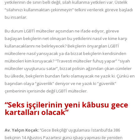
yetkilerinin de sınırı belli değil, silah kullanma yetkileri var. Üstelik
“silahınızı kullanmaktan çekinmeyin” telkini verilerek göreve başladı
bu insanlar.
Bu durum LGBTİ mülteciler açısından ne ifade ediyor, göreve
başlayan bekçilerin net olmayan bu yetkilerini nasıl ve kime karşı
kullanacaklarını ne belirleyecek? Bekçilerin önyargıları LGBTİ
mültecilere nasıl yansıyacak ya da bizzat bekçilerin kendisinden
mültecileri kim koruyacak? “Travesti mülteciler fuhuş yapar” “siyah
mülteciler uyuşturucu satar”, bizzat polisin ağzından çıkan cümleler
bu ülkede, bekçilerin bundan farkı olamayacak ne yazık ki. Çünkü en
başından olaya “güvenlik” deniyor ve ne yazık ki “güvenlik”
çemberinin içerisinde değil LGBTİ mülteciler.
“Seks işçilerinin yeni kâbusu gece
kartalları olacak”
Av. Yalçın Koçak: ‘
Gece Bekçiliği’ uygulaması İstanbul’da 386
bekçinin 14 Ağustos Pazartesi günü işbaşı yapması ile yeniden