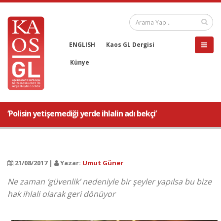
ENGLISH
Kaos GL Dergisi
Künye
‘Polisin yetişemediği yerde ihlalin adı bekçi’
21/08/2017 |
Yazar:
Umut Güner
Ne zaman ‘güvenlik’ nedeniyle bir şeyler yapılsa bu bize
hak ihlali olarak geri dönüyor