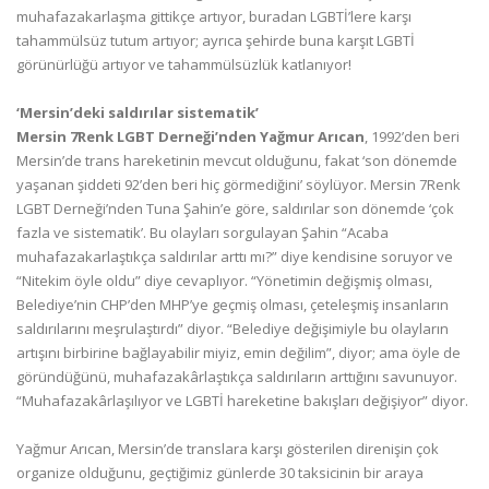
muhafazakarlaşma gittikçe artıyor, buradan LGBTİ’lere karşı
tahammülsüz tutum artıyor; ayrıca şehirde buna karşıt LGBTİ
görünürlüğü artıyor ve tahammülsüzlük katlanıyor!
‘Mersin’deki saldırılar sistematik’
Mersin 7Renk LGBT Derneği’nden Yağmur Arıcan
, 1992’den beri
Mersin’de trans hareketinin mevcut olduğunu, fakat ‘son dönemde
yaşanan şiddeti 92’den beri hiç görmediğini’ söylüyor. Mersin 7Renk
LGBT Derneği’nden Tuna Şahin’e göre, saldırılar son dönemde ‘çok
fazla ve sistematik’. Bu olayları sorgulayan Şahin “Acaba
muhafazakarlaştıkça saldırılar arttı mı?” diye kendisine soruyor ve
“Nitekim öyle oldu” diye cevaplıyor. “Yönetimin değişmiş olması,
Belediye’nin CHP’den MHP’ye geçmiş olması, çeteleşmiş insanların
saldırılarını meşrulaştırdı” diyor. “Belediye değişimiyle bu olayların
artışını birbirine bağlayabilir miyiz, emin değilim”, diyor; ama öyle de
göründüğünü, muhafazakârlaştıkça saldırıların arttığını savunuyor.
“Muhafazakârlaşılıyor ve LGBTİ hareketine bakışları değişiyor” diyor.
Yağmur Arıcan, Mersin’de translara karşı gösterilen direnişin çok
organize olduğunu, geçtiğimiz günlerde 30 taksicinin bir araya