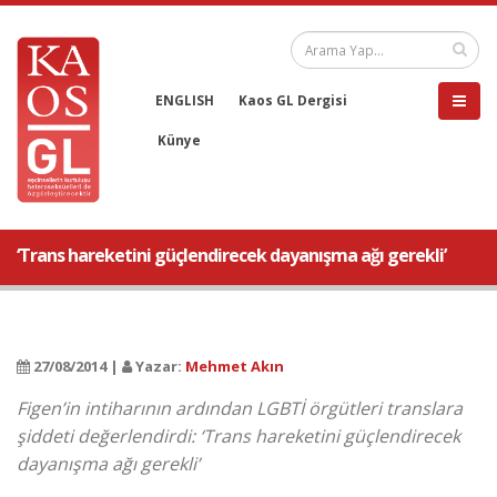
ENGLISH
Kaos GL Dergisi
Künye
‘Trans hareketini güçlendirecek dayanışma ağı gerekli’
27/08/2014 |
Yazar:
Mehmet Akın
Figen’in intiharının ardından LGBTİ örgütleri translara
şiddeti değerlendirdi: ‘Trans hareketini güçlendirecek
dayanışma ağı gerekli’