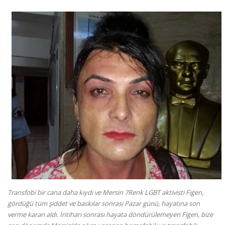
Transfobi bir cana daha kıydı ve Mersin 7Renk LGBT aktivisti Figen,
gördüğü tüm şiddet ve baskılar sonrası Pazar günü, hayatına son
verme kararı aldı. İntiharı sonrası hayata döndürülemeyen Figen, bize