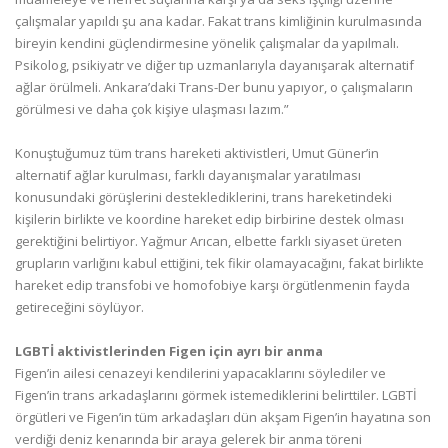
çalışmalar yapıldı şu ana kadar. Fakat trans kimliğinin kurulmasında
bireyin kendini güçlendirmesine yönelik çalışmalar da yapılmalı.
Psikolog, psikiyatr ve diğer tıp uzmanlarıyla dayanışarak alternatif
ağlar örülmeli. Ankara’daki Trans-Der bunu yapıyor, o çalışmaların
görülmesi ve daha çok kişiye ulaşması lazım.”
Konuştuğumuz tüm trans hareketi aktivistleri, Umut Güner’in
alternatif ağlar kurulması, farklı dayanışmalar yaratılması
konusundaki görüşlerini desteklediklerini, trans hareketindeki
kişilerin birlikte ve koordine hareket edip birbirine destek olması
gerektiğini belirtiyor. Yağmur Arıcan, elbette farklı siyaset üreten
grupların varlığını kabul ettiğini, tek fikir olamayacağını, fakat birlikte
hareket edip transfobi ve homofobiye karşı örgütlenmenin fayda
getireceğini söylüyor.
LGBTİ aktivistlerinden Figen için ayrı bir anma
Figen’in ailesi cenazeyi kendilerini yapacaklarını söylediler ve
Figen’in trans arkadaşlarını görmek istemediklerini belirttiler. LGBTİ
örgütleri ve Figen’in tüm arkadaşları dün akşam Figen’in hayatına son
verdiği deniz kenarında bir araya gelerek bir anma töreni