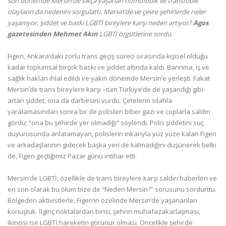
son dönemde Mersin’de sıkça yaşanan homofobik ve transfobik
olayların da nedenini sorgulattı. Mersin’de ve çevre şehirlerde neler
yaşanıyor, şiddet ve baskı LGBTİ bireylere karşı neden artıyor?
Agos
gazetesinden Mehmet Akın
LGBTİ örgütlerine sordu.
Figen, Ankara’daki zorlu trans geçiş süreci sırasında kişisel olduğu
kadar toplumsal birçok baskı ve şiddet altında kaldı. Barınma, iş ve
sağlık hakları ihlal edildi ve yakın dönemde Mersin’e yerleşti. Fakat
Mersin’de trans bireylere karşı –tüm Türkiye’de de yaşandığı gibi-
artan şiddet, ona da darbesini vurdu. Çetelerin silahla
yaralamasından sonra bir de polisten biber gazı ve coplarla saldırı
gördü; “ona bu şehirde yer olmadığı” söylendi. Polis şiddetini suç
duyurusunda anlatamayan, polislerin inkarıyla yüz yüze kalan Figen
ve arkadaşlarının gidecek başka yeri de kalmadığını düşünerek belki
de, Figen geçtiğimiz Pazar günü intihar etti.
Mersin’de LGBTİ, özellikle de trans bireylere karşı saldırı haberleri ve
en son olarak bu ölüm bize de “Neden Mersin?” sorusunu sordurttu.
Bölgeden aktivistlerle, Figen’in özelinde Mersin’de yaşananları
konuştuk. İlginç noktalardan birisi, şehrin muhafazakarlaşması,
ikincisi ise LGBTİ hareketin görünür olması. Öncelikle şehirde