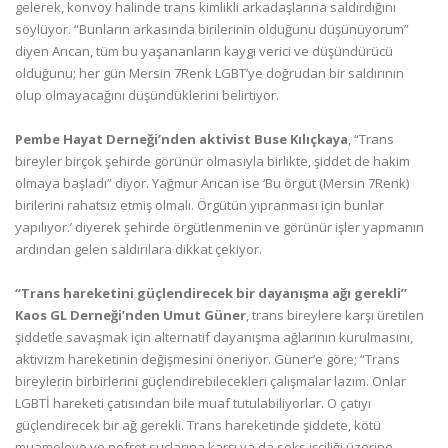
gelerek, konvoy halinde trans kimlikli arkadaşlarına saldırdığını
söylüyor. “Bunların arkasında birilerinin olduğunu düşünüyorum”
diyen Arıcan, tüm bu yaşananların kaygı verici ve düşündürücü
olduğunu; her gün Mersin 7Renk LGBT’ye doğrudan bir saldırının
olup olmayacağını düşündüklerini belirtiyor.
Pembe Hayat Derneği’nden aktivist Buse Kılıçkaya
, “Trans
bireyler birçok şehirde görünür olmasıyla birlikte, şiddet de hakim
olmaya başladı” diyor. Yağmur Arıcan ise ‘Bu örgüt (Mersin 7Renk)
birilerini rahatsız etmiş olmalı. Örgütün yıpranması için bunlar
yapılıyor.’ diyerek şehirde örgütlenmenin ve görünür işler yapmanın
ardından gelen saldırılara dikkat çekiyor.
“Trans hareketini güçlendirecek bir dayanışma ağı gerekli”
Kaos GL Derneği’nden Umut Güner
, trans bireylere karşı üretilen
şiddetle savaşmak için alternatif dayanışma ağlarının kurulmasını,
aktivizm hareketinin değişmesini öneriyor. Güner’e göre; “Trans
bireylerin birbirlerini güçlendirebilecekleri çalışmalar lazım. Onlar
LGBTİ hareketi çatısından bile muaf tutulabiliyorlar. O çatıyı
güçlendirecek bir ağ gerekli. Trans hareketinde şiddete, kötü
muameleye ve nefret suçlarına karşı ya da seks işçiliği üzerine