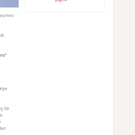
leşmesi
dı.
ru”
kiye
ç bir
zı
5
eri