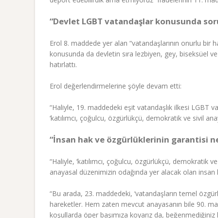
“Devlet LGBT vatandaşlar konusunda soru
Erol 8. maddede yer alan “vatandaşlarının onurlu bir h
konusunda da devletin sıra lezbiyen, gey, biseksüel v
hatırlattı.
Erol değerlendirmelerine şöyle devam etti:
“Haliyle, 19. maddedeki eşit vatandaşlık ilkesi LGBT va
‘katılımcı, çoğulcu, özgürlükçü, demokratik ve sivil ana
“İnsan hak ve özgürlüklerinin garantisi n
“Haliyle, ‘katılımcı, çoğulcu, özgürlükçü, demokratik v
anayasal düzenimizin odağında yer alacak olan insan h
“Bu arada, 23. maddedeki, ‘vatandaşların temel özgürl
hareketler. Hem zaten mevcut anayasanın bile 90. madd
koşullarda öper başımıza koyarız da, beğenmediğiniz 