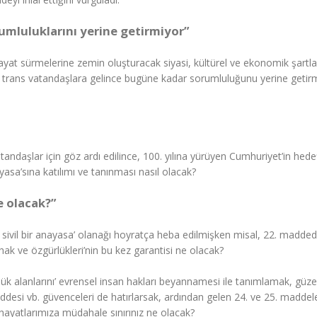
mluluklarını yerine getirmiyor”
ayat sürmelerine zemin oluşturacak siyasi, kültürel ve ekonomik şartla
e trans vatandaşlara gelince bugüne kadar sorumluluğunu yerine getir
tandaşlar için göz ardı edilince, 100. yılına yürüyen Cumhuriyet’in hed
yasa’sına katılımı ve tanınması nasıl olacak?
e olacak?”
e sivil bir anayasa’ olanağı hoyratça heba edilmişken misal, 22. maddede
ak ve özgürlükleri’nin bu kez garantisi ne olacak?
ük alanlarını’ evrensel insan hakları beyannamesi ile tanımlamak, güze
esi vb. güvenceleri de hatırlarsak, ardından gelen 24. ve 25. maddele
hayatlarımıza müdahale sınırınız ne olacak?