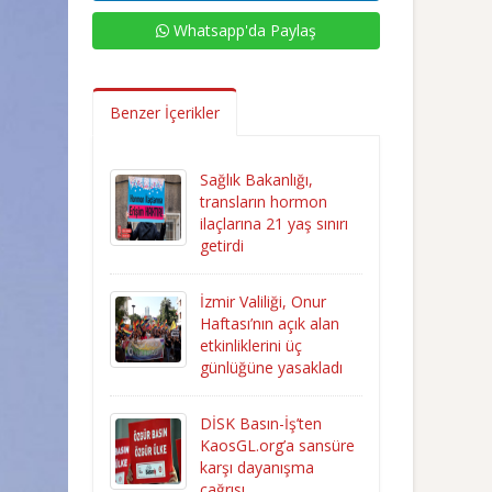
Whatsapp'da Paylaş
Benzer İçerikler
Sağlık Bakanlığı,
transların hormon
ilaçlarına 21 yaş sınırı
getirdi
İzmir Valiliği, Onur
Haftası’nın açık alan
etkinliklerini üç
günlüğüne yasakladı
DİSK Basın-İş’ten
KaosGL.org’a sansüre
karşı dayanışma
çağrısı