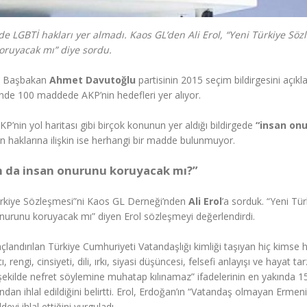
de LGBTİ hakları yer almadı. Kaos GL’den Ali Erol, “Yeni Türkiye Söz
oruyacak mı” diye sordu.
e Başbakan
Ahmet Davutoğlu
partisinin 2015 seçim bildirgesini açıkla
inde 100 maddede AKP’nin hedefleri yer alıyor.
P’nin yol haritası gibi birçok konunun yer aldığı bildirgede
“insan onu
n haklarına ilişkin ise herhangi bir madde bulunmuyor.
ın da insan onurunu koruyacak mı?”
 Türkiye Sözleşmesi”ni Kaos GL Derneği’nden
Ali Erol
’a sorduk. “Yeni Tür
nurunu koruyacak mı” diyen Erol sözleşmeyi değerlendirdi.
landırılan Türkiye Cumhuriyeti Vatandaşlığı kimliği taşıyan hiç kimse hi
ngi, cinsiyeti, dili, ırkı, siyasi düşüncesi, felsefi anlayışı ve hayat tar
 şekilde nefret söylemine muhatap kılınamaz” ifadelerinin en yakında 1
 ihlal edildiğini belirtti. Erol, Erdoğan’ın “Vatandaş olmayan Ermenil
yi ihlal ettiğini vurguladı.