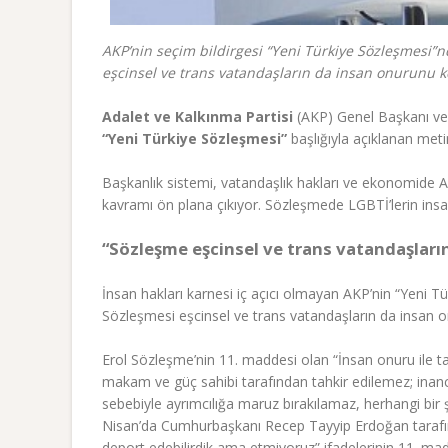
AKP’nin seçim bildirgesi “Yeni Türkiye Sözleşmesi”n
eşcinsel ve trans vatandaşların da insan onurunu k
Adalet ve Kalkınma Partisi
(AKP) Genel Başkanı v
“Yeni Türkiye Sözleşmesi”
başlığıyla açıklanan met
Başkanlık sistemi, vatandaşlık hakları ve ekonomide AK
kavramı ön plana çıkıyor. Sözleşmede LGBTİ’lerin insa
“Sözleşme eşcinsel ve trans vatandaşlar
İnsan hakları karnesi iç açıcı olmayan AKP’nin “Yeni
Sözleşmesi eşcinsel ve trans vatandaşların da insan o
Erol Sözleşme’nin 11. maddesi olan “İnsan onuru ile taç
makam ve güç sahibi tarafından tahkir edilemez; inancı, re
sebebiyle ayrımcılığa maruz bırakılamaz, herhangi bir
Nisan’da Cumhurbaşkanı Recep Tayyip Erdoğan tarafından
deport edebilirdik ama etmiyoruz” ifadelerinin 11. madde