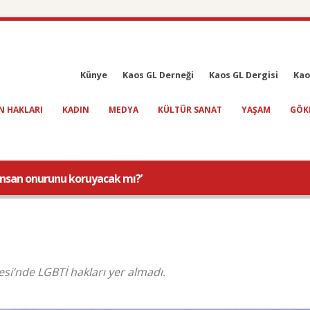
Künye
Kaos GL Derneği
Kaos GL Dergisi
Kao
N HAKLARI
KADIN
MEDYA
KÜLTÜR SANAT
YAŞAM
GÖK
insan onurunu koruyacak mı?’
esi’nde LGBTİ hakları yer almadı.