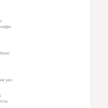
r”
mediğini
eflenen
ki ‘yeni
l
ri bu