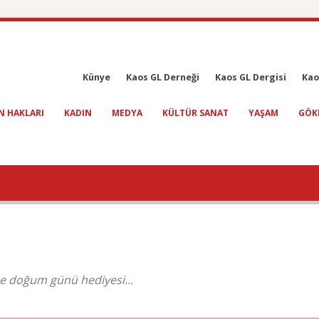
Künye
Kaos GL Derneği
Kaos GL Dergisi
Kao
N HAKLARI
KADIN
MEDYA
KÜLTÜR SANAT
YAŞAM
GÖK
’ne doğum günü hediyesi…