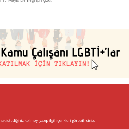
n 17 Mayıs Derneği için çizdi.
istediğiniz kelimeyi yazıp ilgili içerikleri görebilirsiniz.