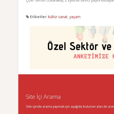
Çizer Semih Özkarakaş 2 Eylül’de birinci yaşını kutlaya
Etiketler:
kültür sanat
,
yaşam
Site İçi Arama
Site içinde arama yapmak için aşağıda bulunan alan ile aramak 