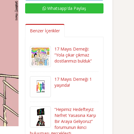
Whatsapp'da Paylaş
Benzer İçerikler
17 Mayıs Derneği:
“Yola çıkar çıkmaz
dostlarımızı bulduk”
17 Mayıs Derneği 1
yaşında!
“Hepimiz Hedefteyiz:
Nefret Yasasına Karşı
Bir Araya Geliyoruz”
forumunun ikinci
buluşması gerçekleşti