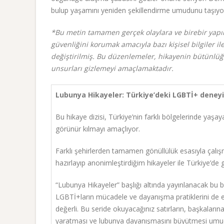
bulup yaşamını yeniden şekillendirme umudunu taşıyo
*Bu metin tamamen gerçek olaylara ve birebir yapıl
güvenliğini korumak amacıyla bazı kişisel bilgiler il
değiştirilmiş. Bu düzenlemeler, hikayenin bütünlüğü
unsurları gizlemeyi amaçlamaktadır.
Lubunya Hikayeler: Türkiye’deki LGBTİ+ deneyi
Bu hikaye dizisi, Türkiye’nin farklı bölgelerinde yaşa
görünür kılmayı amaçlıyor.
Farklı şehirlerden tamamen gönüllülük esasıyla çalış
hazırlayıp anonimleştirdiğim hikayeler ile Türkiye
“Lubunya Hikayeler” başlığı altında yayınlanacak bu bi
LGBTİ+ların mücadele ve dayanışma pratiklerini de ele
değerli. Bu seride okuyacağınız satırların, başkaların
yaratması ve lubunya dayanışmasını büyütmesi um