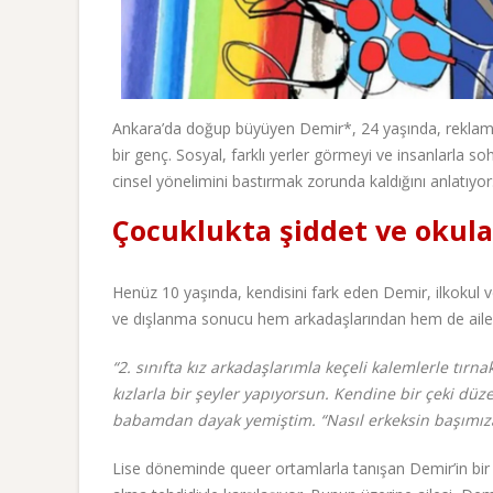
Ankara’da doğup büyüyen Demir*, 24 yaşında, reklam p
bir genç. Sosyal, farklı yerler görmeyi ve insanlarla s
cinsel yönelimini bastırmak zorunda kaldığını anlatıyor
Çocuklukta şiddet ve oku
Henüz 10 yaşında, kendisini fark eden Demir, ilkokul v
ve dışlanma sonucu hem arkadaşlarından hem de ailesi
“2. sınıfta kız arkadaşlarımla keçeli kalemlerle tırn
kızlarla bir şeyler yapıyorsun. Kendine bir çeki düzen
babamdan dayak yemiştim. “Nasıl erkeksin başımıza 
Lise döneminde queer ortamlarla tanışan Demir’in bir 