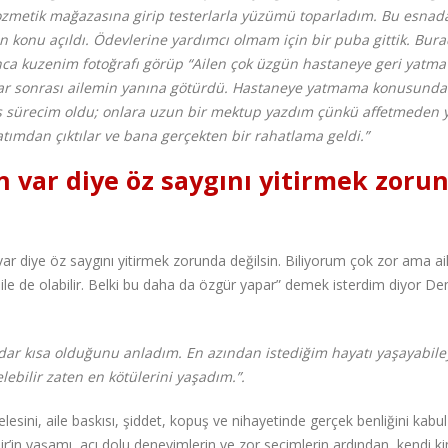
ozmetik mağazasına girip testerlarla yüzümü toparladım. Bu esnad
en konu açıldı. Ödevlerine yardımcı olmam için bir puba gittik. Bur
şınca kuzenim fotoğrafı görüp “Ailen çok üzgün hastaneye geri yatm
ftar sonrası ailemin yanına götürdü. Hastaneye yatmama konusunda
ş sürecim oldu; onlara uzun bir mektup yazdım çünkü affetmeden 
ımdan çıktılar ve bana gerçekten bir rahatlama geldi.”
ın var diye öz saygını yitirmek zoru
 var diye öz saygını yitirmek zorunda değilsin. Biliyorum çok zor ama ai
 ile de olabilir. Belki bu daha da özgür yapar” demek isterdim diyor De
kadar kısa olduğunu anladım. En azından istediğim hayatı yaşayabil
bilir zaten en kötülerini yaşadım.”.
esini, aile baskısı, şiddet, kopuş ve nihayetinde gerçek benliğini kabu
in yaşamı, acı dolu deneyimlerin ve zor seçimlerin ardından, kendi kim