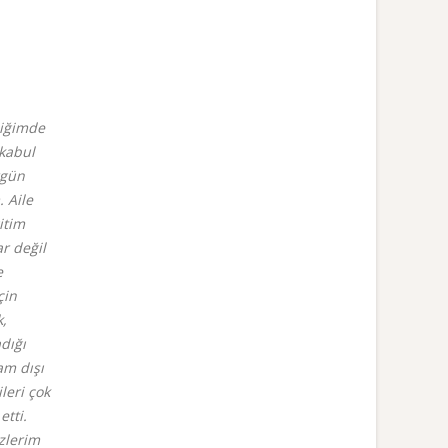
diğimde
 kabul
rgün
 Aile
itim
r değil
e
çin
k,
adığı
am dışı
leri çok
etti.
zlerim