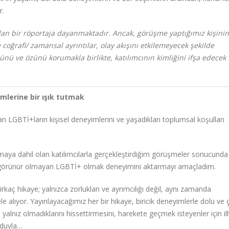
r.
an bir röportaja dayanmaktadır. Ancak, görüşme yaptığımız kişinin
e coğrafi/ zamansal ayrıntılar, olay akışını etkilemeyecek şekilde
nü ve özünü korumakla birlikte, katılımcının kimliğini ifşa edecek
mlerine bir ışık tutmak
yan LGBTİ+ların kişisel deneyimlerini ve yaşadıkları toplumsal koşulları
maya dahil olan katılımcılarla gerçekleştirdiğim görüşmeler sonucunda
’de görünür olmayan LGBTİ+ olmak deneyimini aktarmayı amaçladım.
rkaç hikaye; yalnızca zorlukları ve ayrımcılığı değil, aynı zamanda
 alıyor. Yayınlayacağımız her bir hikaye, biricik deneyimlerle dolu ve 
a yalnız olmadıklarını hissettirmesini, harekete geçmek isteyenler için 
uduyla…