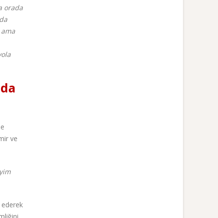
a orada
ada
a ama
yola
nda
le
mir ve
eyim
l ederek
liğini