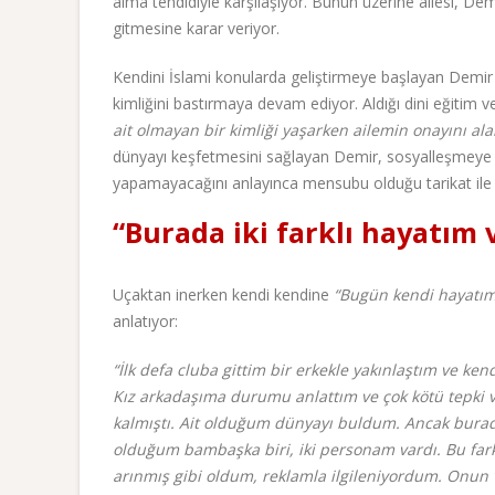
alma tehdidiyle karşılaşıyor. Bunun üzerine ailesi, D
gitmesine karar veriyor.
Kendini İslami konularda geliştirmeye başlayan Demir a
kimliğini bastırmaya devam ediyor. Aldığı dini eğitim v
ait olmayan bir kimliği yaşarken ailemin onayını al
dünyayı keşfetmesini sağlayan Demir, sosyalleşmeye 
yapamayacağını anlayınca mensubu olduğu tarikat ile A
“Burada iki farklı hayatım 
Uçaktan inerken kendi kendine
“Bugün kendi hayatım
anlatıyor:
“İlk defa cluba gittim bir erkekle yakınlaştım ve ke
Kız arkadaşıma durumu anlattım ve çok kötü tepki v
kalmıştı. Ait olduğum dünyayı buldum. Ancak burada
olduğum bambaşka biri, iki personam vardı. Bu fark
arınmış gibi oldum, reklamla ilgileniyordum. Onun v