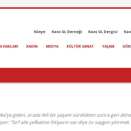
Künye
Kaos GL Derneği
Kaos GL Dergisi
Kao
N HAKLARI
KADIN
MEDYA
KÜLTÜR SANAT
YAŞAM
GÖK
rika’ya giden, orada ikili bir yaşam sürdükten sonra geri dön
or: “Sırf aile şefkatine ihtiyacın var diye öz saygını yitirmek