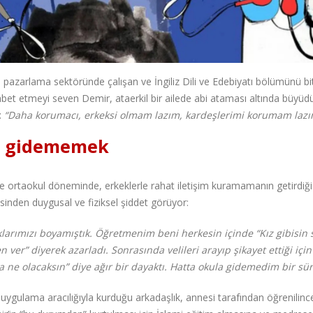
azarlama sektöründe çalışan ve İngiliz Dili ve Edebiyatı bölümünü bi
ohbet etmeyi seven Demir, ataerkil bir ailede abi ataması altında büyüd
:
“Daha korumacı, erkeksi olmam lazım, kardeşlerimi korumam lazı
la gidememek
e ortaokul döneminde, erkeklerle rahat iletişim kuramamanın getirdiği 
nden duygusal ve fiziksel şiddet görüyor:
aklarımızı boyamıştık. Öğretmenim beni herkesin içinde “Kız gibisin 
 ver” diyerek azarladı. Sonrasında velileri arayıp şikayet ettiği için
ne olacaksın” diye ağır bir dayaktı. Hatta okula gidemedim bir sür
uygulama aracılığıyla kurduğu arkadaşlık, annesi tarafından öğrenilinc