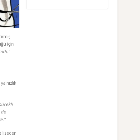
tirmiş
üğü için
mdı.”
yalnızlık
sürekli
 de
e.”
e liseden