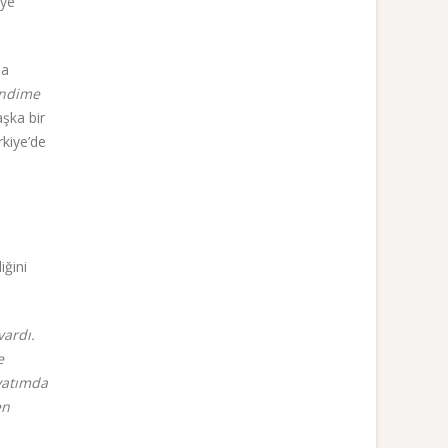
eye
ha
ndime
aşka bir
kiye’de
iğini
vardı.
e
ayatımda
en