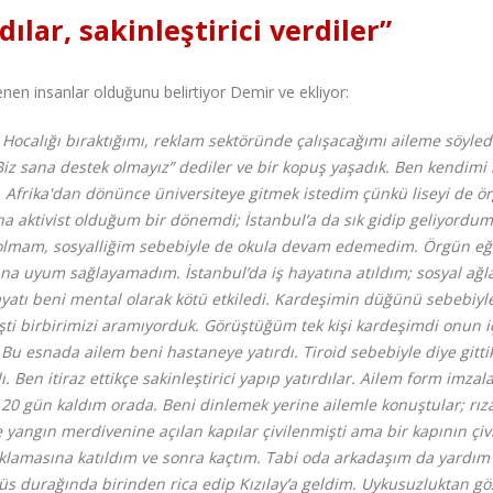
ılar, sakinleştirici verdiler”
nen insanlar olduğunu belirtiyor Demir ve ekliyor:
m. Hocalığı bıraktığımı, reklam sektöründe çalışacağımı aileme söyle
Biz sana destek olmayız” dediler ve bir kopuş yaşadık. Ben kendimi
 Afrika'dan dönünce üniversiteye gitmek istedim çünkü liseyi de ö
 aktivist olduğum bir dönemdi; İstanbul’a da sık gidip geliyordum.
lmam, sosyalliğim sebebiyle de okula devam edemedim. Örgün eğ
na uyum sağlayamadım. İstanbul’da iş hayatına atıldım; sosyal ağla
ayatı beni mental olarak kötü etkiledi. Kardeşimin düğünü sebebiyl
mişti birbirimizi aramıyorduk. Görüştüğüm tek kişi kardeşimdi onun i
Bu esnada ailem beni hastaneye yatırdı. Tiroid sebebiyle diye gitti
. Ben itiraz ettikçe sakinleştirici yapıp yatırdılar. Ailem form imzal
 gün kaldım orada. Beni dinlemek yerine ailemle konuştular; rız
angın merdivenine açılan kapılar çivilenmişti ama bir kapının çivi
oklamasına katıldım ve sonra kaçtım. Tabi oda arkadaşım da yardım 
üs durağında birinden rica edip Kızılay’a geldim. Uykusuzluktan gö