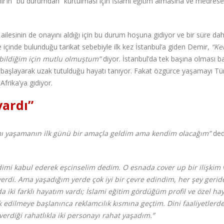
emir’in “bu durumdan” kurtulması için İslami eğitim almasına ve medres
ilesinin de onayını aldığı için bu durum hoşuna gidiyor ve bir süre da
e içinde bulunduğu tarikat sebebiyle ilk kez İstanbul’a giden Demir,
“Ke
abildiğim için mutlu olmuştum”
diyor. İstanbul’da tek başına olması b
başlayarak uzak tutulduğu hayatı tanıyor. Fakat özgürce yaşamayı Tür
frika’ya gidiyor.
vardı”
ı yaşamanın ilk günü bir amaçla geldim ama kendim olacağım”
ded
ndimi kabul ederek eşcinselim dedim. O esnada cover up bir ilişkim 
erdi. Ama yaşadığım yerde çok iyi bir çevre edindim, her şey gerid
 iki farklı hayatım vardı; İslami eğitim gördüğüm profil ve özel h
 edilmeye başlanınca reklamcılık kısmına geçtim. Dini faaliyetlerd
erdiği rahatlıkla iki personayı rahat yaşadım.”