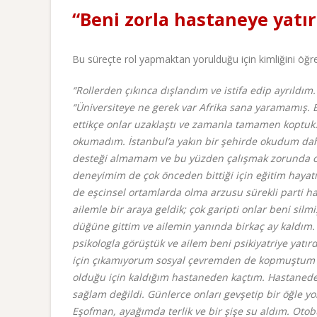
“Beni zorla hastaneye yatırd
Bu süreçte rol yapmaktan yorulduğu için kimliğini öğre
“Rollerden çıkınca dışlandım ve istifa edip ayrıldı
“Üniversiteye ne gerek var Afrika sana yaramamış. 
ettikçe onlar uzaklaştı ve zamanla tamamen koptuk.
okumadım. İstanbul’a yakın bir şehirde okudum daha
desteği almamam ve bu yüzden çalışmak zorunda o
deneyimim de çok önceden bittiği için eğitim hayatı
de eşcinsel ortamlarda olma arzusu sürekli parti h
ailemle bir araya geldik; çok garipti onlar beni sil
düğüne gittim ve ailemin yanında birkaç ay kaldım. 
psikologla görüştük ve ailem beni psikiyatriye yatırdı
için çıkamıyorum sosyal çevremden de kopmuştum 20
olduğu için kaldığım hastaneden kaçtım. Hastanede y
sağlam değildi. Günlerce onları gevşetip bir öğle y
Eşofman, ayağımda terlik ve bir şişe su aldım. Otob