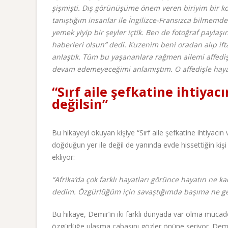
şişmişti. Dış görünüşüme önem veren biriyim bir k
tanıştığım insanlar ile İngilizce-Fransızca bilmemd
yemek yiyip bir şeyler içtik. Ben de fotoğraf payla
haberleri olsun” dedi. Kuzenim beni oradan alıp i
anlaştık. Tüm bu yaşananlara rağmen ailemi affedi
devam edemeyeceğimi anlamıştım. O affedişle hayat
“Sırf aile şefkatine ihtiyac
değilsin”
Bu hikayeyi okuyan kişiye “Sırf aile şefkatine ihtiyacın
doğduğun yer ile değil de yanında evde hissettiğin kişi
ekliyor:
“Afrika’da çok farklı hayatları görünce hayatın ne 
dedim. Özgürlüğüm için savaştığımda başıma ne gele
Bu hikaye, Demir’in iki farklı dünyada var olma mücadel
özgürlüğe ulaşma çabasını gözler önüne seriyor. Demir’