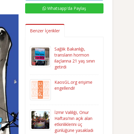
Whatsapp'da Paylaş
Benzer İçerikler
Sağlık Bakanlığı,
transların hormon
ilaçlarına 21 yaş sınırı
getirdi
KaosGL.org erişime
engellendi!
İzmir Valiliği, Onur
Haftası’nın açık alan
etkinliklerini üç
günlüğüne yasakladı