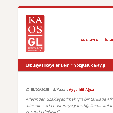
ANA SAYFA
INSA
Lubunya Hikayeler: Demir’in özgürlük arayışı
15/02/2025 |
Yazar:
Ayçe İdil Ağca
Ailesinden uzaklaşabilmek için bir tarikatla Af
ailesinin zorla hastaneye yatırdığı Demir anlatıy
zorunda değilsin”