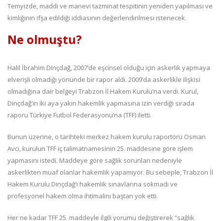
Temyizde, maddi ve manevi tazminat tespitinin yeniden yapılması ve
kimliğinin ifşa edildiği iddiasının değerlendirilmesi istenecek.
Ne olmuştu?
Halil İbrahim Dinçdağ, 2007’de eşcinsel olduğu için askerlik yapmaya
elverişli olmadığı yönünde bir rapor aldı. 2009’da askerlikle ilişkisi
olmadığına dair belgeyi Trabzon İl Hakem Kurulu’na verdi. Kurul,
Dinçdağ’ın iki aya yakın hakemlik yapmasına izin verdiği sırada
raporu Türkiye Futbol Federasyonu’na (TFF) iletti.
Bunun üzerine, o tarihteki merkez hakem kurulu raportörü Osman
Avcı, kurulun TFF iç talimatnamesinin 25. maddesine göre işlem
yapmasını istedi. Maddeye göre sağlık sorunları nedeniyle
askerlikten muaf olanlar hakemlik yapamıyor. Bu sebeple, Trabzon İl
Hakem Kurulu Dinçdağ’ı hakemlik sınavlarına sokmadı ve
profesyonel hakem olma ihtimalini baştan yok etti.
Her ne kadar TFF 25. maddeyle ilgili yorumu değiştirerek “sağlık