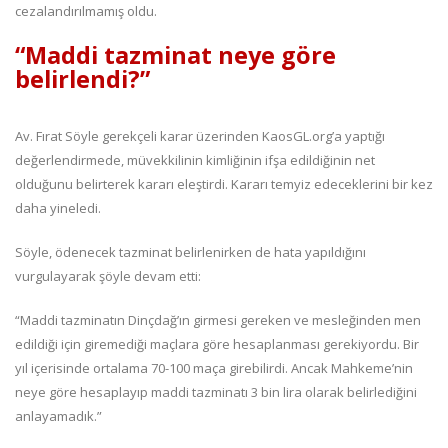
cezalandırılmamış oldu.
“Maddi tazminat neye göre
belirlendi?”
Av. Fırat Söyle gerekçeli karar üzerinden KaosGL.org’a yaptığı
değerlendirmede, müvekkilinin kimliğinin ifşa edildiğinin net
olduğunu belirterek kararı eleştirdi. Kararı temyiz edeceklerini bir kez
daha yineledi.
Söyle, ödenecek tazminat belirlenirken de hata yapıldığını
vurgulayarak şöyle devam etti:
“Maddi tazminatın Dinçdağ’ın girmesi gereken ve mesleğinden men
edildiği için giremediği maçlara göre hesaplanması gerekiyordu. Bir
yıl içerisinde ortalama 70-100 maça girebilirdi. Ancak Mahkeme’nin
neye göre hesaplayıp maddi tazminatı 3 bin lira olarak belirlediğini
anlayamadık.”