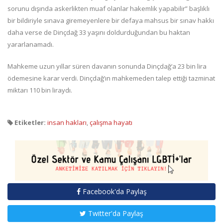
sorunu dışında askerlikten muaf olanlar hakemlik yapabilir” başlıklı
bir bildiriyle sınava giremeyenlere bir defaya mahsus bir sınav hakkı
daha verse de Dinçdağ 33 yaşını doldurduğundan bu haktan
yararlanamadı.
Mahkeme uzun yıllar süren davanın sonunda Dinçdağ’a 23 bin lira
ödemesine karar verdi. Dinçdağ’ın mahkemeden talep ettiği tazminat
miktarı 110 bin liraydı.
Etiketler:
insan hakları
,
çalışma hayatı
Facebook'da Paylaş
Twitter'da Paylaş