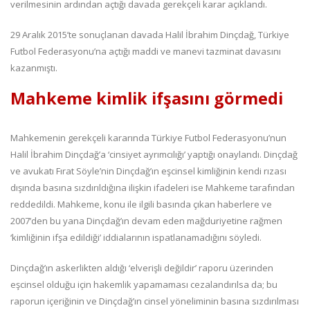
verilmesinin ardından açtığı davada gerekçeli karar açıklandı.
29 Aralık 2015’te sonuçlanan davada Halil İbrahim Dinçdağ, Türkiye
Futbol Federasyonu’na açtığı maddi ve manevi tazminat davasını
kazanmıştı.
Mahkeme kimlik ifşasını görmedi
Mahkemenin gerekçeli kararında Türkiye Futbol Federasyonu’nun
Halil İbrahim Dinçdağ’a ‘cinsiyet ayrımcılığı’ yaptığı onaylandı. Dinçdağ
ve avukatı Fırat Söyle’nin Dinçdağ’ın eşcinsel kimliğinin kendi rızası
dışında basına sızdırıldığına ilişkin ifadeleri ise Mahkeme tarafından
reddedildi. Mahkeme, konu ile ilgili basında çıkan haberlere ve
2007’den bu yana Dinçdağ’ın devam eden mağduriyetine rağmen
‘kimliğinin ifşa edildiği’ iddialarının ispatlanamadığını söyledi.
Dinçdağ’ın askerlikten aldığı ‘elverişli değildir’ raporu üzerinden
eşcinsel olduğu için hakemlik yapamaması cezalandırılsa da; bu
raporun içeriğinin ve Dinçdağ’ın cinsel yöneliminin basına sızdırılması