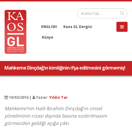
ENGLISH
Kaos GL Dergisi
Künye
Mahkeme Dinçdağ’ın kimliğinin ifşa edilmesini görmemiş!
10/02/2016 |
Yazar:
Yıldız Tar
Mahkeme’nin Halil İbrahim Dinçdağ’ın cinsel
yöneliminin rızası dışında basına sızdırılmasını
görmezden geldiği açığa çıktı.