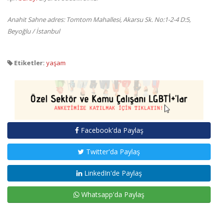
Anahit Sahne adres: Tomtom Mahallesi, Akarsu Sk. No:1-2-4 D:5,
Beyoğlu / İstanbul
Etiketler:
yaşam
Facebook'da Paylaş
Twitter'da Paylaş
LinkedIn'de Paylaş
Whatsapp'da Paylaş