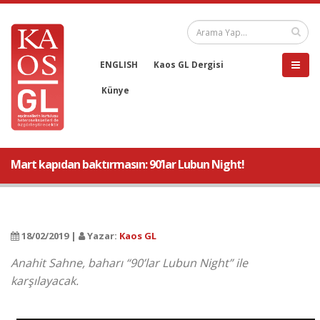
ENGLISH
Kaos GL Dergisi
Künye
Mart kapıdan baktırmasın: 90’lar Lubun Night!
18/02/2019 |
Yazar:
Kaos GL
Anahit Sahne, baharı “90’lar Lubun Night” ile
karşılayacak.