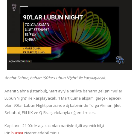
Anahit Sahne, baharı “90’lar Lubun Night” ile karşılayacak.
Anahit Sahne (İstanbul), Mart ayıyla birlikte baharın gelişini “90’lar
Lubun Night” ile karşılayacak. 1 Mart Cuma akşamı gerçekleşecek
olan 90’lar Lubun Night partisinde dj kabininde Tolga Akman, Jilet
Sebahat, Elif KK ve Q-Bra şarkılarıyla eğlendirecek.
Kapılarını 21:00’de açacak olan partiyle ilgili ayrıntılı bilgi
için
burayı
ziyaret edebilirsiniz.