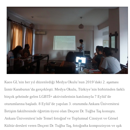
Kaos GL’nin her yıl düzenlediği Medya Okulu’nun 2019’daki 2. aşaması
İzmir Karaburun’da gerçekleşti. Medya Okulu, Türkiye’nin birbirinden farklı
birçok şehrinde gelen LGBTİ+ aktivistlerinin katılımıyla 7 Eylül’de
oturumlarına başladı. 8 Eylül’de yapılan 3. oturumda Ankara Üniversitesi
İletişim fakültesinde öğretim üyesi olan Doçent Dr. Tuğba Taş konuştu.
Ankara Üniversitesi’nde Temel fotoğraf ve Toplumsal Cinsiyet ve Görsel
Kültür dersleri veren Doçent Dr. Tuğba Taş, fotoğrafta kompozisyon ve ışık