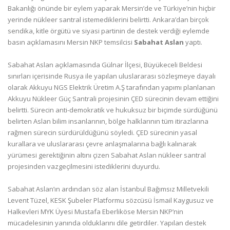
Bakanlığı önünde bir eylem yaparak Mersin’de ve Türkiye’nin hiçbir
yerinde nükleer santral istemediklerini belirtti. Ankara’dan birçok
sendika, kitle örgütü ve siyasi partinin de destek verdiği eylemde
basın açıklamasını Mersin NKP temsilcisi
Sabahat Aslan
yaptı.
Sabahat Aslan açıklamasında Gülnar İlçesi, Büyükeceli Beldesi
sınırları içerisinde Rusya ile yapılan uluslararası sözleşmeye dayalı
olarak Akkuyu NGS Elektrik Üretim A.Ş tarafından yapımı planlanan
Akkuyu Nükleer Güç Santrali projesinin ÇED sürecinin devam ettiğini
belirtti. Sürecin anti-demokratik ve hukuksuz bir biçimde sürdüğünü
belirten Aslan bilim insanlarının, bölge halklarının tüm itirazlarına
rağmen sürecin sürdürüldüğünü söyledi. ÇED sürecinin yasal
kurallara ve uluslararası çevre anlaşmalarına bağlı kalınarak
yürümesi gerektiğinin altını çizen Sabahat Aslan nükleer santral
projesinden vazgeçilmesini istediklerini duyurdu.
Sabahat Aslan’ın ardından söz alan İstanbul Bağımsız Milletvekili
Levent Tüzel, KESK Şubeler Platformu sözcüsü İsmail Kaygusuz ve
Halkevleri MYK Üyesi Mustafa Eberliköse Mersin NKP’nin
mücadelesinin yanında olduklarını dile getirdiler. Yapılan destek