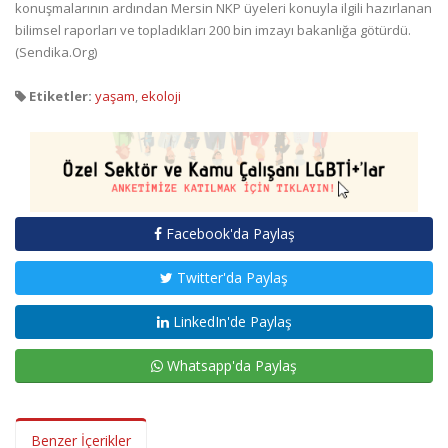
konuşmalarının ardından Mersin NKP üyeleri konuyla ilgili hazırlanan
bilimsel raporları ve topladıkları 200 bin imzayı bakanlığa götürdü.
(Sendika.Org)
Etiketler:
yaşam
,
ekoloji
Facebook'da Paylaş
Twitter'da Paylaş
LinkedIn'de Paylaş
Whatsapp'da Paylaş
Benzer İçerikler