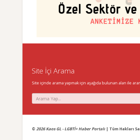
Site İçi Arama
Site içinde arama yapmak için aşağıda bulunan alan ile aramak 
©
2026 Kaos GL - LGBTİ+ Haber Portalı
| Tüm Hakları Sak