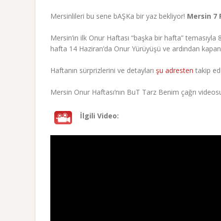
Mersinlileri bu sene bAŞKa bir yaz bekliyor!
Mersin 7
Mersin’in ilk Onur Haftası “başka bir hafta” temasıy
hafta 14 Haziran’da Onur Yürüyüşü ve ardından kapanı
Haftanın sürprizlerini ve detayları
şu adresten
takip ede
Mersin Onur Haftası’nın BuT Tarz Benim çağrı videosu
İlgili Video: