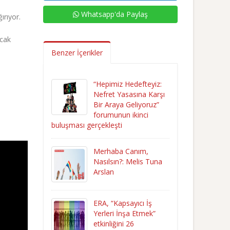
Whatsapp'da Paylaş
ırıyor.
acak
Benzer İçerikler
“Hepimiz Hedefteyiz:
Nefret Yasasına Karşı
Bir Araya Geliyoruz”
forumunun ikinci
buluşması gerçekleşti
Merhaba Canım,
Nasılsın?: Melis Tuna
Arslan
ERA, “Kapsayıcı İş
Yerleri İnşa Etmek”
etkinliğini 26