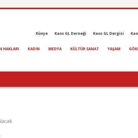
Künye
Kaos GL Derneği
Kaos GL Dergisi
Kao
N HAKLARI
KADIN
MEDYA
KÜLTÜR SANAT
YAŞAM
GÖK
lacak.
.