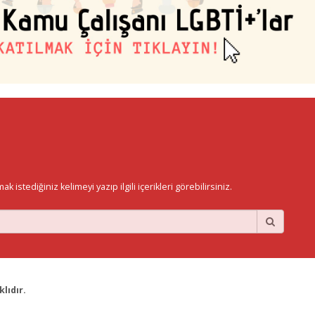
istediğiniz kelimeyi yazıp ilgili içerikleri görebilirsiniz.
lıdır.