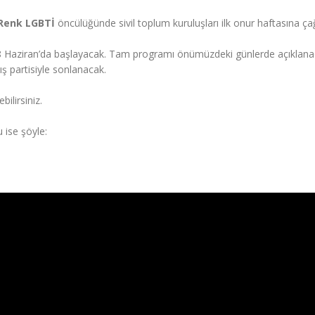
 Renk LGBTİ
öncülüğünde sivil toplum kuruluşları ilk onur haftasına çağ
la 8 Haziran’da başlayacak. Tam programı önümüzdeki günlerde açıklan
ş partisiyle sonlanacak.
bilirsiniz.
 ise şöyle: