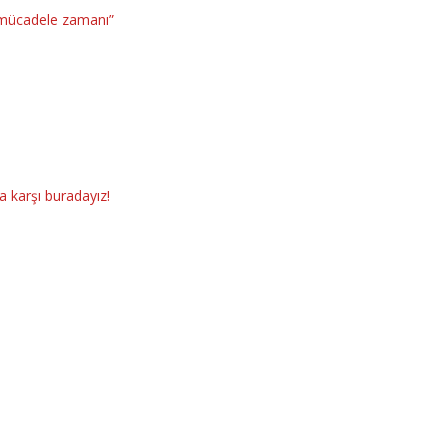
k mücadele zamanı”
a karşı buradayız!