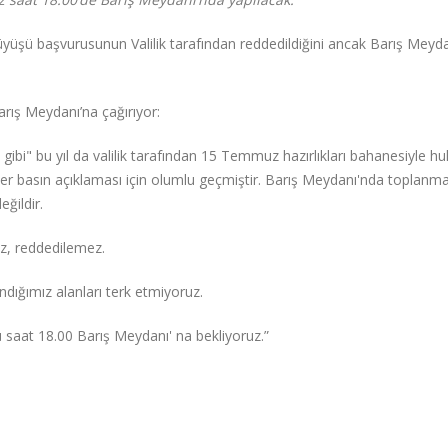
yüşü başvurusunun Valilik tarafından reddedildiğini ancak Barış Meyd
rış Meydanı’na çağırıyor:
ibi" bu yıl da valilik tarafından 15 Temmuz hazırlıkları bahanesiyle h
eler basın açıklaması için olumlu geçmiştir. Barış Meydanı'nda toplanm
ğildir.
z, reddedilemez.
dığımız alanları terk etmiyoruz.
saat 18.00 Barış Meydanı' na bekliyoruz.”