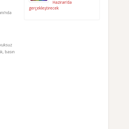
Haziran’da
gerçekleştirecek
anı’nda
ukuksuz
ak, basın