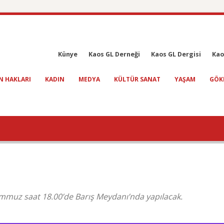
Künye
Kaos GL Derneği
Kaos GL Dergisi
Kao
N HAKLARI
KADIN
MEDYA
KÜLTÜR SANAT
YAŞAM
GÖK
mmuz saat 18.00’de Barış Meydanı’nda yapılacak.