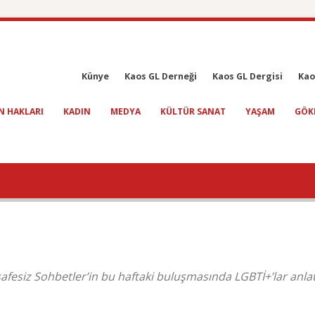
Künye
Kaos GL Derneği
Kaos GL Dergisi
Kao
N HAKLARI
KADIN
MEDYA
KÜLTÜR SANAT
YAŞAM
GÖK
fesiz Sohbetler’in bu haftaki buluşmasında LGBTİ+’lar anla