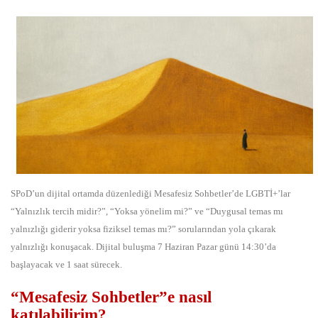
SPoD’un dijital ortamda düzenlediği Mesafesiz Sohbetler’de LGBTİ+’lar
“Yalnızlık tercih midir?”, “Yoksa yönelim mi?” ve “Duygusal temas mı
yalnızlığı giderir yoksa fiziksel temas mı?” sorularından yola çıkarak
yalnızlığı konuşacak. Dijital buluşma 7 Haziran Pazar günü 14:30’da
başlayacak ve 1 saat sürecek.
“Mesafesiz Sohbetler”e nasıl
katılabilirim?