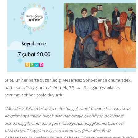
SPoD’un her hafta düzenlediği Mesafesiz Sohbetler’de önümüzdeki
hafta konu “kaygılarımız”. Dernek, 7 Şubat Salı günü yapılacak
çevrimiçi sohbeti şöyle duyurdu:
“Mesafesiz Sohbetler’de bu hafta “kaygılarımız” üzerine konuşuyoruz.
Kaygılar hayatımızın birçok alanında ortaya çıkabiliyor, peki hangi
alanda kaygılarımızı daha çok hissediyoruz? Kaygılarımız bize nasıl
hissettiriyor? Kaygıları kaygısızca konuşacağımız Mesafesiz
Sohbetlerde buluşalım lubunya. Sohbete 6 Şubat Pazartesi saat 21:00’e