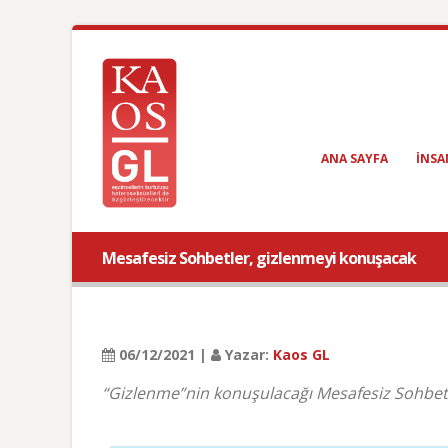
ANA SAYFA
INSA
Mesafesiz Sohbetler, gizlenmeyi konuşacak
06/12/2021 |
Yazar:
Kaos GL
“Gizlenme”nin konuşulacağı Mesafesiz Sohbetl