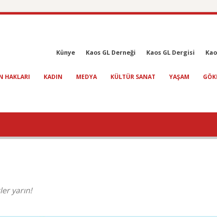
Künye
Kaos GL Derneği
Kaos GL Dergisi
Kao
N HAKLARI
KADIN
MEDYA
KÜLTÜR SANAT
YAŞAM
GÖK
er yarın!