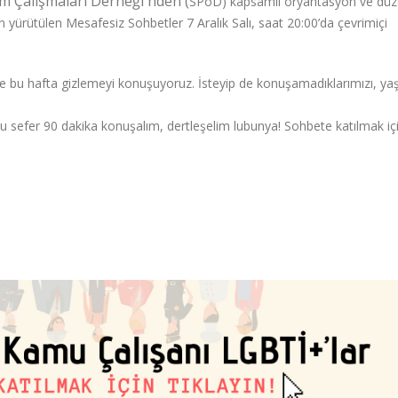
lim Çalışmaları Derneği'nden (
SPoD) kapsamlı oryantasyon ve düz
 yürütülen Mesafesiz Sohbetler 7 Aralık Salı, saat 20:00’da çevrimiçi
e bu hafta gizlemeyi konuşuyoruz. İsteyip de konuşamadıklarımızı, ya
bu sefer 90 dakika konuşalım, dertleşelim lubunya! Sohbete katılmak iç