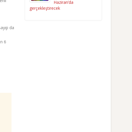
enli
Haziran’da
gerçekleştirecek
şayıp da
in 6