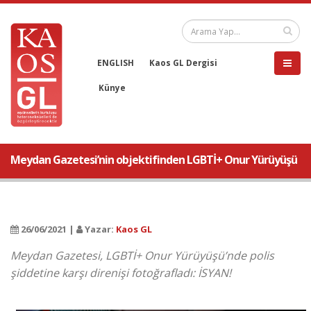
ENGLISH
Kaos GL Dergisi
Künye
Meydan Gazetesi’nin objektifinden LGBTİ+ Onur Yürüyüşü
26/06/2021 |
Yazar:
Kaos GL
Meydan Gazetesi, LGBTİ+ Onur Yürüyüşü’nde polis
şiddetine karşı direnişi fotoğrafladı: İSYAN!