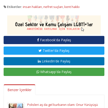
Etiketler:
insan hakları
,
nefret suçları
,
kent hakkı
Facebook'da Paylaş
Twitter'da Paylaş
LinkedIn'de Paylaş
Whatsapp'da Paylaş
Benzer İçerikler
Polisleri aş da gel kurbanın olam: Onur Yürüyüşü