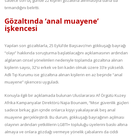
sadece son üç günde 22 kişinin gözaltına alınmasıyla daha da
tırmandığını belirtti.
Gözaltında ‘anal muayene’
işkencesi
Yapılan son gözaltılarla, 25 Eylül’de Başsavcı’nın gökkuşağı bayrağı
“olayı” hakkında soruşturma başlatılacağını açıklamasının ardından
algılanan cinsel yönelimleri nedeniyle toplamda gözaltına alınan
kişilerin sayısı, 32’si erkek ve biri kadın olmak üzere 33’e yükseldi.
Adli Tıp Kurumu ise gözaltına alınan kişilerin en az beşinde “anal
muayene” işkencesi uyguladı.
Konuyla ilgili bir açıklamada bulunan Uluslararası Af Örgütü Kuzey
Afrika Kampanyalar Direktörü Najia Bounaim, “Mısır güvenlik güçleri
sadece birkaç gün içinde onlarca kişiyi yakalayarak beş anal
muayene gerçekleştirdi. Bu durum, gökkuşağı bayrağının açılması
olayının ardından yetkililerin LGBTI+ topluluğu üyelerini baskı altına
almaya ve onlara gözdağı vermeye yönelik çabalarını da ciddi