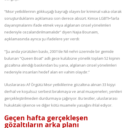
“Mısır yetkililerinin gökkuşağı bayrağı olayını bir kriminal vaka olarak
soruşturduklarını açıklaması son derece absürt. Kimse LGBTI+’larla
dayanışmalarını ifade etmek veya algılanan cinsel yönelimleri
nedeniyle cezalandırılmamalıdır” diyen Najia Bounaim,
açıklamasında ayrıca şu ifadelere yer verdi:
“Şu anda yürütülen baskı, 2001’de Nil nehri üzerinde bir gemide
bulunan “Queen Boat” adlı gece kulübüne yönelik toplam 52 kişinin
gözaltına alındığı baskından bu yana, algılanan cinsel yönelimleri
nedeniyle insanları hedef alan en vahim olaydır.”
Uluslararası Af Örgütü Mısır yetkililerine gözaltına alınan 33 kişiyi
derhal ve koşulsuz serbest bırakmaya ve anal muayeneleri, yenileri
gerçekleştirilmeden durdurmaya çağırıyor. Bu testler, uluslararası
hukuktaki işkence ve diğer kötü muamele yasağını ihlal ediyor.
Geçen hafta gerçekleşen
gözaltıların arka planı