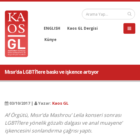
ENGLISH
Kaos GL Dergisi
Künye
Mısır’da LGBTİ’lere baskı ve işkence artıyor
03/10/2017 |
Yazar:
Kaos GL
Af Örgütü, Mısır’da Mashrou’ Leila konseri sonrası
LGBTİ’lere yönelik gözaltı dalgası ve anal muayene’
işkencesini sonlandırma çağrısı yaptı.