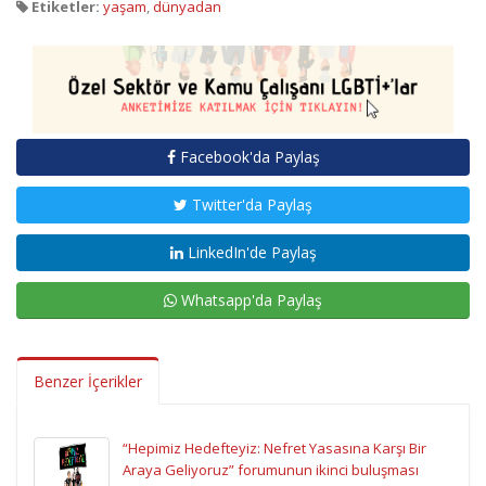
Etiketler:
yaşam
,
dünyadan
Facebook'da Paylaş
Twitter'da Paylaş
LinkedIn'de Paylaş
Whatsapp'da Paylaş
Benzer İçerikler
“Hepimiz Hedefteyiz: Nefret Yasasına Karşı Bir
Araya Geliyoruz” forumunun ikinci buluşması