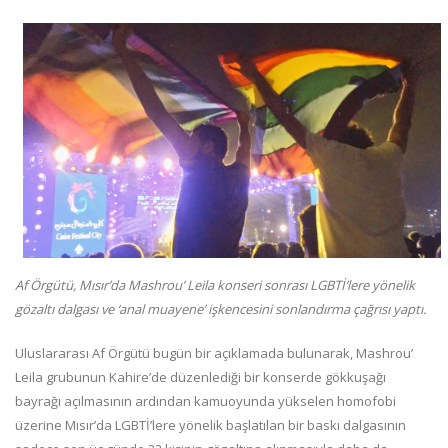
Af Örgütü, Mısır’da Mashrou’ Leila konseri sonrası LGBTİ’lere yönelik
gözaltı dalgası ve ‘anal muayene’ işkencesini sonlandırma çağrısı yaptı.
Uluslararası Af Örgütü bugün bir açıklamada bulunarak, Mashrou’
Leila grubunun Kahire’de düzenlediği bir konserde gökkuşağı
bayrağı açılmasının ardından kamuoyunda yükselen homofobi
üzerine Mısır’da LGBTİ’lere yönelik başlatılan bir baskı dalgasının