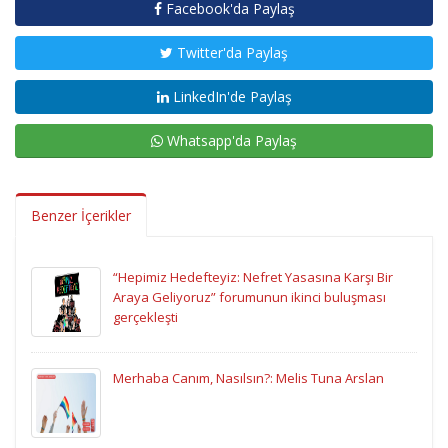
Facebook'da Paylaş
Twitter'da Paylaş
LinkedIn'de Paylaş
Whatsapp'da Paylaş
Benzer İçerikler
“Hepimiz Hedefteyiz: Nefret Yasasına Karşı Bir
Araya Geliyoruz” forumunun ikinci buluşması
gerçekleşti
Merhaba Canım, Nasılsın?: Melis Tuna Arslan