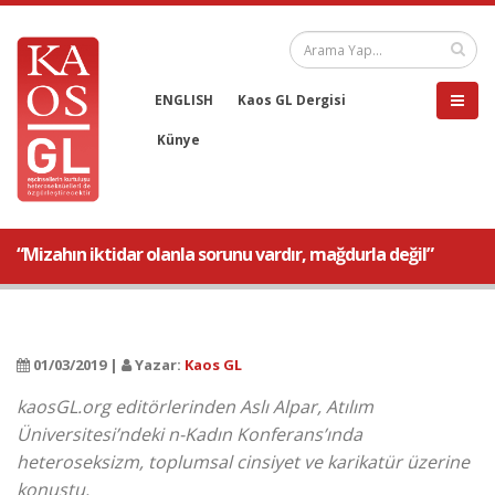
ENGLISH
Kaos GL Dergisi
Künye
“Mizahın iktidar olanla sorunu vardır, mağdurla değil”
01/03/2019 |
Yazar:
Kaos GL
kaosGL.org editörlerinden Aslı Alpar, Atılım
Üniversitesi’ndeki n-Kadın Konferans’ında
heteroseksizm, toplumsal cinsiyet ve karikatür üzerine
konuştu.