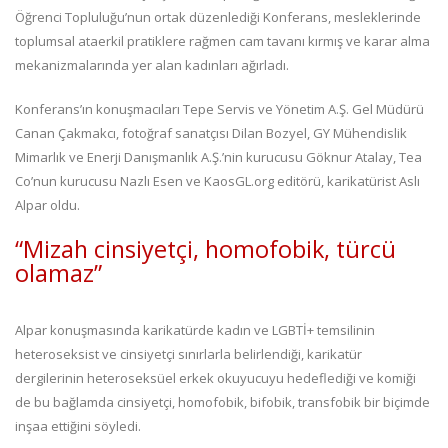
Öğrenci Topluluğu’nun ortak düzenlediği Konferans, mesleklerinde
toplumsal ataerkil pratiklere rağmen cam tavanı kırmış ve karar alma
mekanizmalarında yer alan kadınları ağırladı.
Konferans’ın konuşmacıları Tepe Servis ve Yönetim A.Ş. Gel Müdürü
Canan Çakmakcı, fotoğraf sanatçısı Dilan Bozyel, GY Mühendislik
Mimarlık ve Enerji Danışmanlık A.Ş.’nin kurucusu Göknur Atalay, Tea
Co’nun kurucusu Nazlı Esen ve KaosGL.org editörü, karikatürist Aslı
Alpar oldu.
“Mizah cinsiyetçi, homofobik, türcü
olamaz”
Alpar konuşmasında karikatürde kadın ve LGBTİ+ temsilinin
heteroseksist ve cinsiyetçi sınırlarla belirlendiği, karikatür
dergilerinin heteroseksüel erkek okuyucuyu hedeflediği ve komiği
de bu bağlamda cinsiyetçi, homofobik, bifobik, transfobik bir biçimde
inşaa ettiğini söyledi.