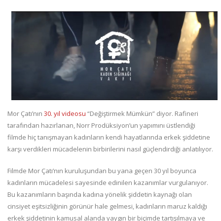
Mor Çatı’nın
30. yıl videosu
“Değiştirmek Mümkün” diyor. Rafineri
tarafından hazırlanan, Norr Prodüksiyon’un yapımını üstlendiği
filmde hiç tanışmayan kadınların kendi hayatlarında erkek şiddetine
karşı verdikleri mücadelenin birbirilerini nasıl güçlendirdiği anlatılıyor.
Filmde Mor Çatı’nın kuruluşundan bu yana geçen 30 yıl boyunca
kadınların mücadelesi sayesinde edinilen kazanımlar vurgulanıyor.
Bu kazanımların başında kadına yönelik şiddetin kaynağı olan
cinsiyet eşitsizliğinin görünür hale gelmesi, kadınların maruz kaldığı
erkek şiddetinin kamusal alanda yaygın bir biçimde tartışılmaya ve