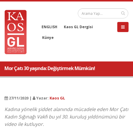
ENGLISH
Kaos GL Dergisi
Künye
Mor Çatı 30 yaşında: Değiştirmek Mümkün!
27/11/2020 |
Yazar:
Kaos GL
Kadına yönelik şiddet alanında mücadele eden Mor Çatı
Kadın Sığınağı Vakfı bu yıl 30. kuruluş yıldönümünü bir
video ile kutluyor.