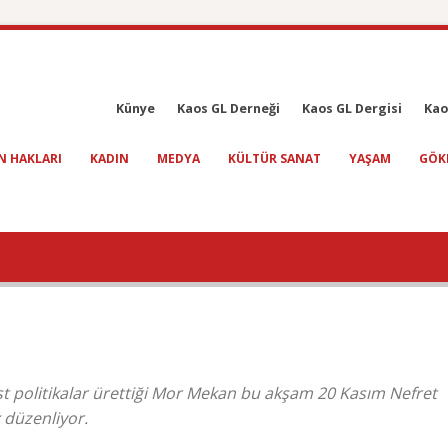
Künye
Kaos GL Derneği
Kaos GL Dergisi
Kao
N HAKLARI
KADIN
MEDYA
KÜLTÜR SANAT
YAŞAM
GÖK
ist politikalar ürettiği Mor Mekan bu akşam 20 Kasım Nefret
 düzenliyor.