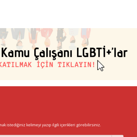
istediğiniz kelimeyi yazıp ilgili içerikleri görebilirsiniz.