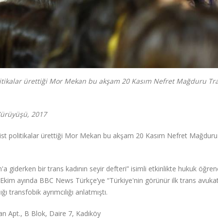
olitikalar ürettiği Mor Mekan bu akşam 20 Kasım Nefret Mağduru Tra
Yürüyüşü, 2017
inist politikalar ürettiği Mor Mekan bu akşam 20 Kasım Nefret Mağduru
giderken bir trans kadının seyir defteri” isimli etkinlikte hukuk öğrenc
 Ekim ayında BBC News Türkçe’ye “Türkiye'nin görünür ilk trans avukat
ı transfobik ayrımcılığı anlatmıştı.
n Apt., B Blok, Daire 7, Kadıköy