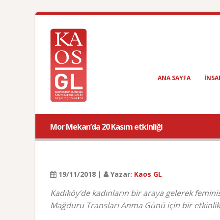
ANA SAYFA
INSA
Mor Mekan’da 20 Kasım etkinliği
19/11/2018 |
Yazar:
Kaos GL
Kadıköy’de kadınların bir araya gelerek femin
Mağduru Transları Anma Günü için bir etkinlik