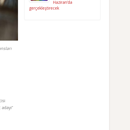
Haziran’da
gerçekleştirecek
nsları
isi
 adayı”